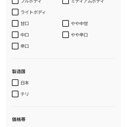
フルボディ
ミディアムボディ
ライトボディ
甘口
やや中甘
中口
やや辛口
辛口
製造国
日本
チリ
価格帯