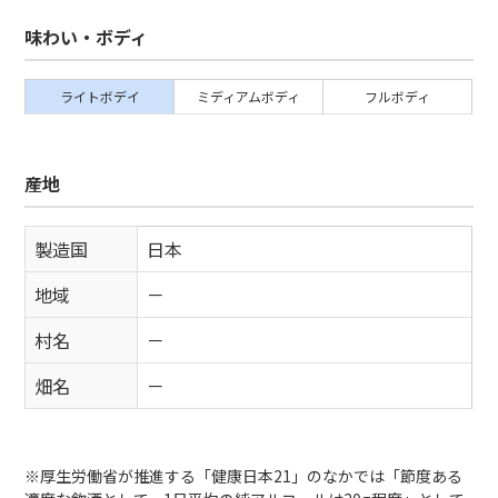
味わい・ボディ
ライトボデイ
ミディアムボディ
フルボディ
産地
製造国
日本
地域
－
村名
－
畑名
－
※厚生労働省が推進する「健康日本21」のなかでは「節度ある