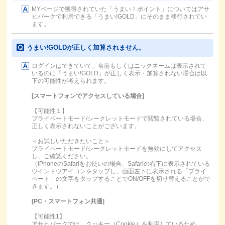
MYページで獲得されていた「うまい！ポイント」についてはアサ
ヒパークで利用できる「うまい!GOLD」にそのまま移行されてい
ます。
うまい!GOLDが正しく加算されません。
ログインはできていて、名前もしくはニックネームは表示されて
いるのに「うまい!GOLD」が正しく表示・加算されない場合は以
下の可能性が考えられます。
[スマートフォンでアクセスしている場合]
【可能性１】
プライベートモード/シークレットモードで閲覧されている場合、
正しく表示されないことがございます。
＜お試しいただきたいこと＞
プライベートモード/シークレットモードを無効にしてアクセス
し、ご確認ください。
（iPhoneのSafariをお使いの場合、Safariの右下に表示されている
ウインドウアイコンをタップし、画面左下に表示される「プライ
ベート」の文字をタップすることでON/OFFを切り替えることがで
きます。）
[PC・スマートフォン共通]
【可能性1】
アサヒパークでは、クッキー（Cookie）を利用しているため、