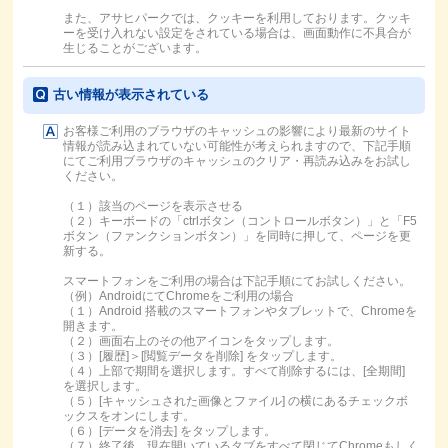
また、アサヒパークでは、クッキーを利用しております。クッキ
ーを受け入れない設定をされている場合は、画面動作に不具合が
生じることがございます。
古い情報が表示されている
お客様ご利用のブラウザのキャッシュの影響により最新のサイト
情報が読み込まれていない可能性が考えられますので、下記手順
にてご利用ブラウザのキャッシュのクリア・再読み込みをお試し
ください。
（１）該当のページを表示させる
（２）キーボードの「ctrlボタン（コントロールボタン）」と「F5
ボタン（ファンクションボタン）」を同時に押して、ページを更
新する。
スマートフォンをご利用の場合は下記手順にてお試しください。
（例）AndroidにてChromeをご利用の場合
（１）Android 搭載のスマートフォンやタブレットで、Chromeを
開きます。
（２）画面右上のその他アイコンをタップします。
（３）[履歴]＞[閲覧データを削除] をタップします。
（４）上部で期間を選択します。すべて削除するには、[全期間]
を選択します。
（５）[キャッシュされた画像とファイル] の横にあるチェックボ
ックスをオンにします。
（６）[データを消去] をタップします。
（７）終了後、現在開いているタブをすべて閉じてChromeもしく