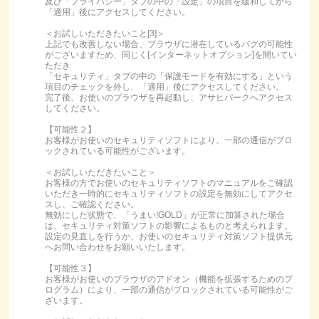
及び「プライバシー」タブの中の「設定」の項目を緩和してから
「適用」後にアクセスしてください。
＜お試しいただきたいこと[3]＞
上記でも改善しない場合、ブラウザに潜在しているバグの可能性
がございますため、同じく[インターネットオプション]を開いてい
ただき
「セキュリティ」タブの中の「保護モードを有効にする」という
項目のチェックを外し、「適用」後にアクセスしてください。
完了後、お使いのブラウザを再起動し、アサヒパークへアクセス
してください。
【可能性２】
お客様がお使いのセキュリティソフトにより、一部の通信がブロ
ックされている可能性がございます。
＜お試しいただきたいこと＞
お客様の方でお使いのセキュリティソフトのマニュアルをご確認
いただき一時的にセキュリティソフトの設定を無効にしてアクセ
スし、ご確認ください。
無効にした状態で、「うまい!GOLD」が正常に加算された場合
は、セキュリティ対策ソフトの影響によるものと考えられます。
設定の見直しを行うか、お使いのセキュリティ対策ソフト提供元
へお問い合わせをお願いいたします。
【可能性３】
お客様がお使いのブラウザのアドオン（機能を拡張するためのプ
ログラム）により、一部の通信がブロックされている可能性がご
ざいます。