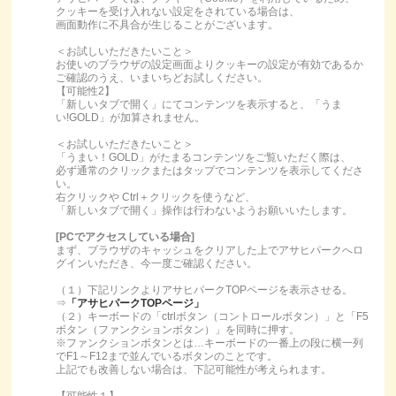
クッキーを受け入れない設定をされている場合は、
画面動作に不具合が生じることがございます。
＜お試しいただきたいこと＞
お使いのブラウザの設定画面よりクッキーの設定が有効であるか
ご確認のうえ、いまいちどお試しください。
【可能性2】
「新しいタブで開く」にてコンテンツを表示すると、「うま
い!GOLD」が加算されません。
＜お試しいただきたいこと＞
「うまい！GOLD」がたまるコンテンツをご覧いただく際は、
必ず通常のクリックまたはタップでコンテンツを表示してくださ
い。
右クリックや Ctrl＋クリックを使うなど、
「新しいタブで開く」操作は行わないようお願いいたします。
[PCでアクセスしている場合]
まず、ブラウザのキャッシュをクリアした上でアサヒパークへロ
グインいただき、今一度ご確認ください。
（１）下記リンクよりアサヒパークTOPページを表示させる。
⇒
「アサヒパークTOPページ」
（２）キーボードの「ctrlボタン（コントロールボタン）」と「F5
ボタン（ファンクションボタン）」を同時に押す。
※ファンクションボタンとは…キーボードの一番上の段に横一列
でF1～F12まで並んでいるボタンのことです。
上記でも改善しない場合は、下記可能性が考えられます。
【可能性１】