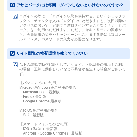
アサヒパークには毎回ログインしないといけないのですか？
ログインの際に、「ログイン状態を保持する」というチェックボ
ックスにチェックを入れてログインいただきますと、次回以降の
アクセスにおいて一定期間再度ログインすることなく「アサヒパ
ーク」をご利用いただけます。ただし、セキュリティの観点か
ら、会員情報の変更やキャンペーンへご応募する際には毎回メー
ルアドレス、パスワードの入力が必要になります。
サイト閲覧の推奨環境を教えてください
以下の環境で動作保証をしております。下記以外の環境をご利用
の場合、正常に動作しないなど不具合が発生する場合がございま
す。
【パソコンでのご利用】
Microsoft Windowsをご利用の場合
・Microsoft Edge 最新版
・Firefox 最新版
・Google Chrome 最新版
Mac OSをご利用の場合
・Safari最新版
【スマートフォンでのご利用】
・iOS（Safari）最新版
・Android（Google Chrome） 最新版