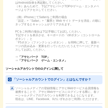
はAndroid自体を再起動してください。
（８）あらためて、下記アサヒパークTOPやゲーム・エンタメペ
ージよりアクセスしてください。
（例）iPhoneにてSafariをご利用の場合
「設定」>「Safari」>「履歴と Web サイト データを消去」の順に
タップするとキャッシュがクリアされます。
PCをご利用の場合は下記手順にてお試しください。
下記サイトを表示させ、キーボードの「ctrlボタン（コントロール
ボタン）」と
「F5ボタン（ファンクションボタン）」を同時に押して、最新ペ
ージの読み込み・更新を行っていただいたうえでページにアクセ
スしてお試しください。
⇒
「アサヒパーク TOP」
⇒
「アサヒパーク ゲーム・エンタメ」
ソーシャルアカウントでのログインに関して
「ソーシャルアカウントでログイン」とはなんですか？
ソーシャルメディアの登録情報とアサヒWebサービス会員情報を
連携することで、アサヒWebサービスにログインする際に、各ソ
ーシャルメディアのアカウントを利用できるようになります。
現在は、LINE、Facebook、Xのいずれかがご利用いただけます。