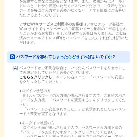
を変更する際などに必要となります。また、次回からはメールア
ドレスとこれから設定いただくパスワードだけで、ご住所などの
データを毎回ご入力する必要がなくなり、とても簡単にご応募い
ただけるようになります。
アサヒWeb サービスご利用中のお客様
（アサヒグループ各社の
Web サイトでキャンペーンのご応募やメール配信のご登録をされ
たことがあるお客様） 新しく登録する必要はありません。ご登録
済みのメールアドレス(ID)とパスワードをご入力すればご利用いた
だけます。
パスワードを忘れてしまったらどうすればよいですか？
パスワードがご不明な場合は、いったんパスワードをリセットし
て再設定をしていただく必要がございます。
こちらをクリックし
、ページの右メニュー「パスワードの変更」
をクリックしてください。
●ログイン状態の方
新しいパスワードの入力欄が表示されますので、ご希望のパス
ワードを入力後、「パスワードを変更する」をクリックしてくだ
さい。
「パスワードが変更されました。」と表示されましたらパスワ
ードの変更が完了となります。
●未ログイン状態の方
ログイン画面が表示されますので、パスワード入力欄下部の
「パスワードをお忘れですか？」をクリックしてください。
「パスワードをお忘れですか？」画面でご登録のメールアドレ