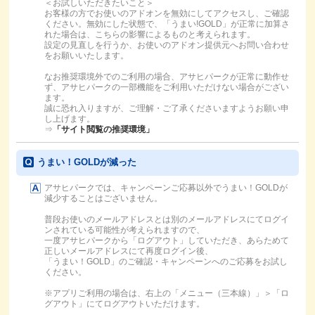
＜お試しいただきたいこと＞
お客様の方でお使いのアドオンを無効にしてアクセスし、ご確認
ください。無効にした状態で、「うまい!GOLD」が正常に加算さ
れた場合は、こちらの影響によるものと考えられます。
設定の見直しを行うか、お使いのアドオン提供元へお問い合わせ
をお願いいたします。
なお推奨環境外でのご利用の場合、アサヒパークが正常に動作せ
ず、アサヒパークの一部機能をご利用いただけない場合がござい
ます。
誠に恐れ入りますが、ご理解・ご了承くださいますようお願い申
し上げます。
⇒
「サイト閲覧の推奨環境」
うまい！GOLDが減った
アサヒパークでは、キャンペーンご応募以外でうまい！GOLDが
減少することはございません。
普段お使いのメールアドレスとは別のメールアドレスにてログイ
ンされている可能性が考えられますので、
一度アサヒパークから「ログアウト」していただき、あらためて
正しいメールアドレスにて再度ログイン後、
「うまい！GOLD」のご確認・キャンペーンへのご応募をお試し
ください。
※アプリご利用の場合は、右上の「メニュー（三本線）」＞「ロ
グアウト」にてログアウトいただけます。