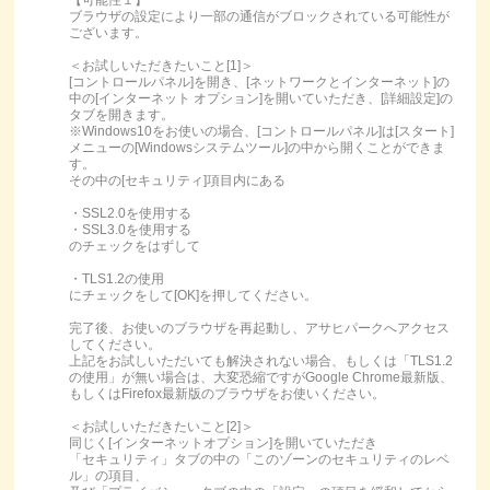
ブラウザの設定により一部の通信がブロックされている可能性が
ございます。
＜お試しいただきたいこと[1]＞
[コントロールパネル]を開き、[ネットワークとインターネット]の
中の[インターネット オプション]を開いていただき、[詳細設定]の
タブを開きます。
※Windows10をお使いの場合、[コントロールパネル]は[スタート]
メニューの[Windowsシステムツール]の中から開くことができま
す。
その中の[セキュリティ]項目内にある
・SSL2.0を使用する
・SSL3.0を使用する
のチェックをはずして
・TLS1.2の使用
にチェックをして[OK]を押してください。
完了後、お使いのブラウザを再起動し、アサヒパークへアクセス
してください。
上記をお試しいただいても解決されない場合、もしくは「TLS1.2
の使用」が無い場合は、大変恐縮ですがGoogle Chrome最新版、
もしくはFirefox最新版のブラウザをお使いください。
＜お試しいただきたいこと[2]＞
同じく[インターネットオプション]を開いていただき
「セキュリティ」タブの中の「このゾーンのセキュリティのレベ
ル」の項目、