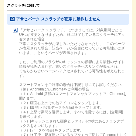
スクラッチに関して
アサヒパーク スクラッチが正常に動作しません
「アサヒパーク スクラッチ」につきましては、対象期間ごとに
URLが変更となりますため、既に終了しているスクラッチにアク
セスされた場合
正常にスクラッチがお楽しみいただけなかったり、「このページ
が表示された場合、該当ページが変更になっている可能性がござ
います。」というページが表示されます。
また、ご利用のブラウザのキャッシュの影響により最新のサイト
情報が読み込まれず、古いスクラッチへのリンクが表示され、
そちらから古いページへアクセスされている可能性も考えられま
す。
スマートフォンをご利用の場合は下記手順にてお試しください。
（例）AndroidにてChromeをご利用の場合
（１）Android 搭載のスマートフォンやタブレットで、Chromeを
開きます。
（２）画面右上のその他アイコンをタップします。
（３）[履歴]＞[閲覧データを削除] をタップします。
（４）上部で期間を選択します。すべて削除するには、[全期間]
を選択します。
（５）[キャッシュされた画像とファイル] の横にあるチェックボ
ックスをオンにします。
（６）[データを消去] をタップします。
（７）終了後、現在開いているタブをすべて閉じてChromeもしく