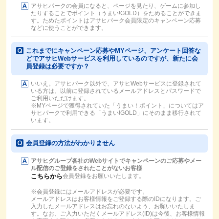
アサヒパークの会員になると、ページを見たり、ゲームに参加し
たりすることでポイント（うまい!GOLD）をためることができま
す。ためたポイントはアサヒパーク会員限定のキャンペーン応募
などに使うことができます。
これまでにキャンペーン応募やMYページ、アンケート回答な
どでアサヒWebサービスを利用しているのですが、新たに会
員登録は必要ですか？
いいえ。アサヒパーク以外で、アサヒWebサービスに登録されて
いる方は、以前に登録されているメールアドレスとパスワードで
ご利用いただけます。
※MYページで獲得されていた「うまい！ポイント」についてはア
サヒパークで利用できる「うまい!GOLD」にそのまま移行されて
います。
会員登録の方法がわかりません
アサヒグループ各社のWebサイトでキャンペーンのご応募やメー
ル配信のご登録をされたことがないお客様
会員登録をお願いいたします。
※会員登録にはメールアドレスが必要です。
メールアドレスはお客様情報をご登録する際のIDになります。ご
入力したメールアドレスはお忘れのないよう、お願いいたしま
す。なお、ご入力いただくメールアドレス(ID)は今後、お客様情報