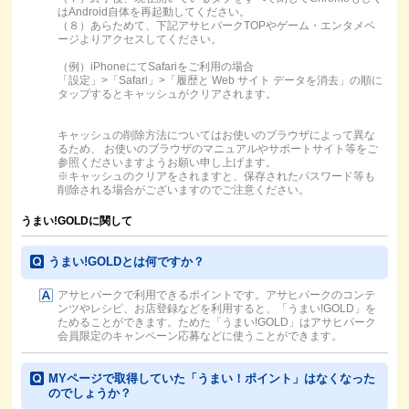
はAndroid自体を再起動してください。
（８）あらためて、下記アサヒパークTOPやゲーム・エンタメペ
ージよりアクセスしてください。
（例）iPhoneにてSafariをご利用の場合
「設定」>「Safari」>「履歴と Web サイト データを消去」の順に
タップするとキャッシュがクリアされます。
キャッシュの削除方法についてはお使いのブラウザによって異な
るため、 お使いのブラウザのマニュアルやサポートサイト等をご
参照くださいますようお願い申し上げます。
※キャッシュのクリアをされますと、保存されたパスワード等も
削除される場合がございますのでご注意ください。
うまい!GOLDに関して
うまい!GOLDとは何ですか？
アサヒパークで利用できるポイントです。アサヒパークのコンテ
ンツやレシピ、お店登録などを利用すると、「うまい!GOLD」を
ためることができます。ためた「うまい!GOLD」はアサヒパーク
会員限定のキャンペーン応募などに使うことができます。
MYページで取得していた「うまい！ポイント」はなくなった
のでしょうか？