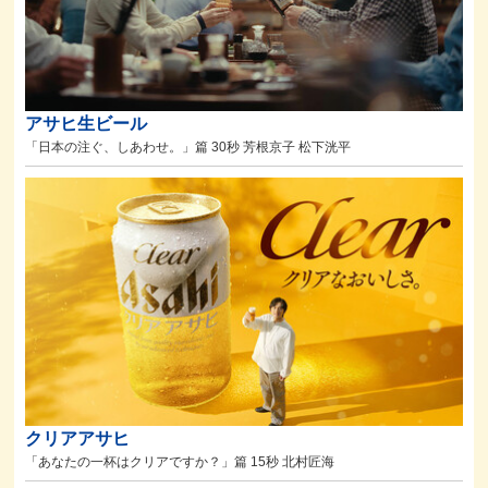
アサヒ生ビール
「日本の注ぐ、しあわせ。」篇 30秒 芳根京子 松下洸平
クリアアサヒ
「あなたの一杯はクリアですか？」篇 15秒 北村匠海