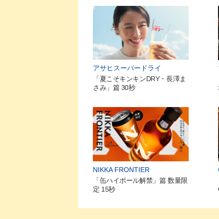
アサヒスーパードライ
「夏こそキンキンDRY・長澤ま
さみ」篇 30秒
NIKKA FRONTIER
「缶ハイボール解禁」篇 数量限
定 15秒