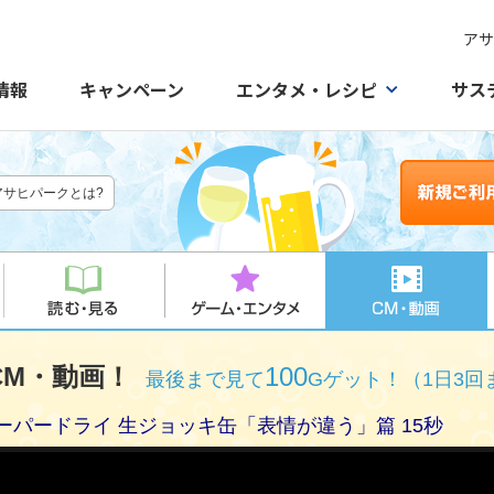
アサ
情報
キャンペーン
エンタメ・レシピ
サス
アサヒパークとは?
M・動画！
100
最後まで見て
Gゲット！（1日3回
ーパードライ 生ジョッキ缶「表情が違う」篇 15秒