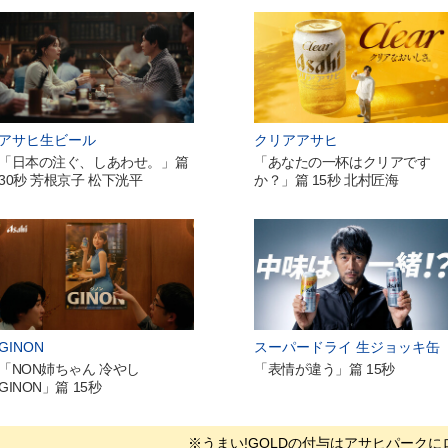
アサヒ生ビール
クリアアサヒ
「日本の注ぐ、しあわせ。」篇
「あなたの一杯はクリアです
30秒 芳根京子 松下洸平
か？」篇 15秒 北村匠海
GINON
スーパードライ 生ジョッキ缶
「NON姉ちゃん 冷やし
「表情が違う」篇 15秒
GINON」篇 15秒
※うまい!GOLDの付与はアサヒパーク