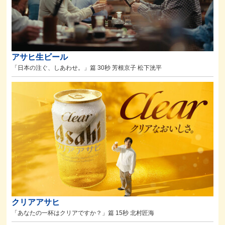
アサヒ生ビール
「日本の注ぐ、しあわせ。」篇 30秒 芳根京子 松下洸平
クリアアサヒ
「あなたの一杯はクリアですか？」篇 15秒 北村匠海