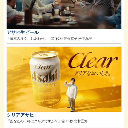
アサヒ生ビール
「日本の注ぐ、しあわせ。」篇 30秒 芳根京子 松下洸平
クリアアサヒ
「あなたの一杯はクリアですか？」篇 15秒 北村匠海