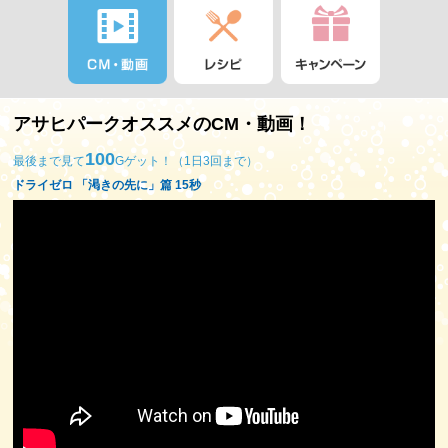
アサヒパークオススメのCM・動画！
100
最後まで見て
Gゲット！（1日3回まで）
ドライゼロ 「渇きの先に」篇 15秒