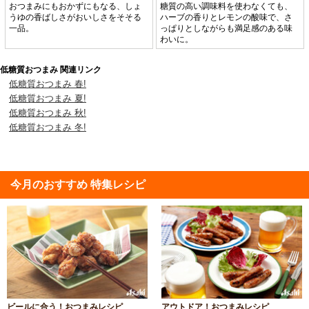
おつまみにもおかずにもなる、しょ
糖質の高い調味料を使わなくても、
うゆの香ばしさがおいしさをそそる
ハーブの香りとレモンの酸味で、さ
一品。
っぱりとしながらも満足感のある味
わいに。
低糖質おつまみ 関連リンク
低糖質おつまみ 春!
低糖質おつまみ 夏!
低糖質おつまみ 秋!
低糖質おつまみ 冬!
今月のおすすめ 特集レシピ
ビールに合う！おつまみレシピ
アウトドア！おつまみレシピ