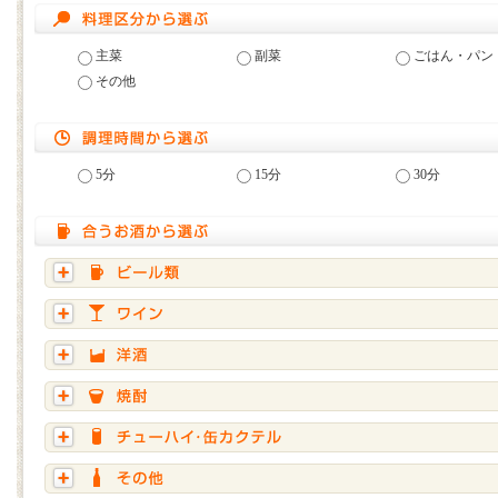
主菜
副菜
ごはん・パン
その他
5分
15分
30分