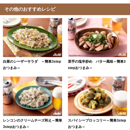
その他のおすすめレシピ
白菜のシーザーサラダ ～簡単3step
里芋の塩辛炒め バター風味～簡単3
おつまみ～
stepおつまみ～
レンコンのクリームチーズ和え～簡単
スパイシーブロッコリー～簡単3step
3stepおつまみ～
おつまみ～