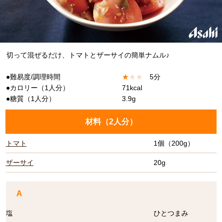
切って混ぜるだけ、トマトとザーサイの簡単ナムル♪
●難易度/調理時間
★
★
★
5分
●カロリー（1人分）
71kcal
●糖質（1人分）
3.9g
材料（
2人分
）
トマト
1個（200g）
ザーサイ
20g
A
塩
ひとつまみ