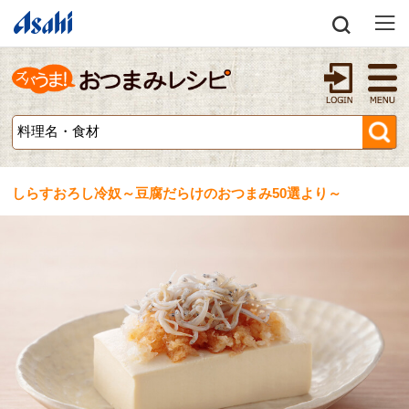
しらすおろし冷奴～豆腐だらけのおつまみ50選より～