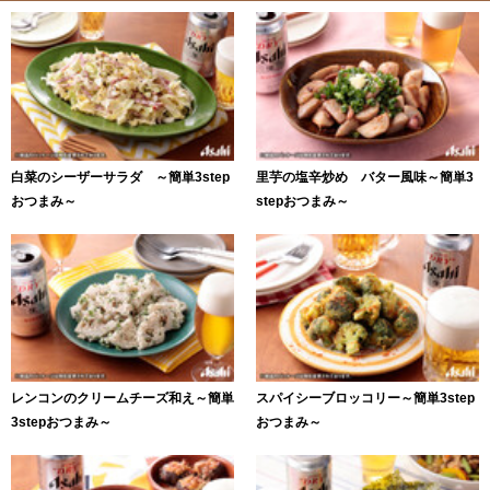
白菜のシーザーサラダ ～簡単3step
里芋の塩辛炒め バター風味～簡単3
おつまみ～
stepおつまみ～
レンコンのクリームチーズ和え～簡単
スパイシーブロッコリー～簡単3step
3stepおつまみ～
おつまみ～