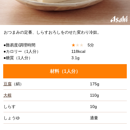
おつまみの定番、しらすおろしをのせた変わり冷奴。
●難易度/調理時間
★
★
★
5分
●カロリー（1人分）
118kcal
●糖質（1人分）
3.1g
材料（
1人分
）
豆腐
（絹）
175g
大根
110g
しらす
10g
しょうゆ
適量