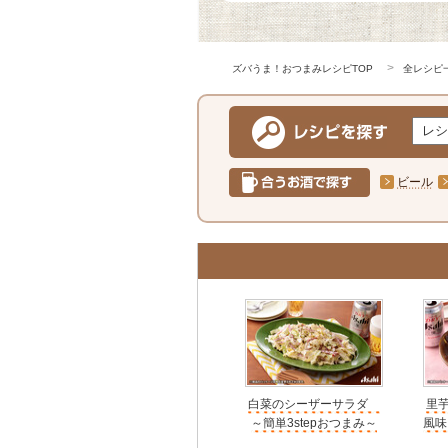
ズバうま！おつまみレシピTOP
全レシピ
ビール
白菜のシーザーサラダ
里
～簡単3stepおつまみ～
風味