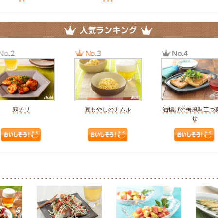
鶏チリ
豆もやしのナムル
油揚げの梅風味三つ
せ