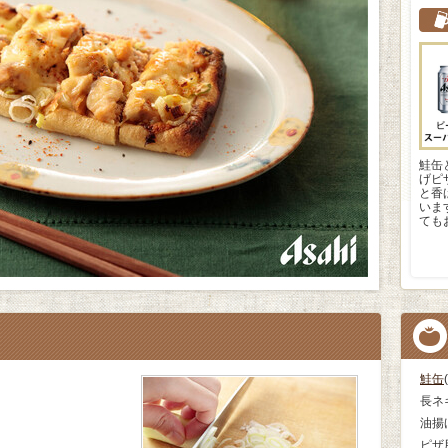
鮭缶
げピ
と香
いま
ても
鮭缶
長ネ
油揚
ピザ