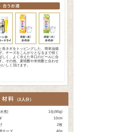
と長ネギをトッピングした、簡単油揚
ザ。チーズをこんがりとなるまで焼く
ばしく、よく冷えた辛口のビールに合
す。その他、麦焼酎や米焼酎と合わせ
おいしく頂けます。
（
2人分
）
(水煮)
1缶(90g)
ギ
10cm
げ
2枚
用チーズ
40g