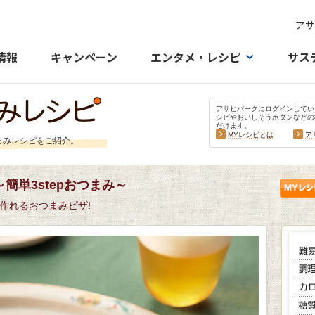
アサ
情報
キャンペーン
エンタメ・レシピ
サス
アサヒパークにログインしてい
シピやおいしそうボタンなどの
だけます。
MYレシピとは
ア
まみレシピをご紹介。
簡単3stepおつまみ～
作れるおつまみピザ!