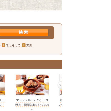
が
ズッキーニ
大葉
リー
マッシュルームのチーズ
野菜たっぷり焼肉ビビン
キュ
み～
焼き～簡単3stepおつまみ
バチャーハン～簡単3step
単
～
おつまみ～