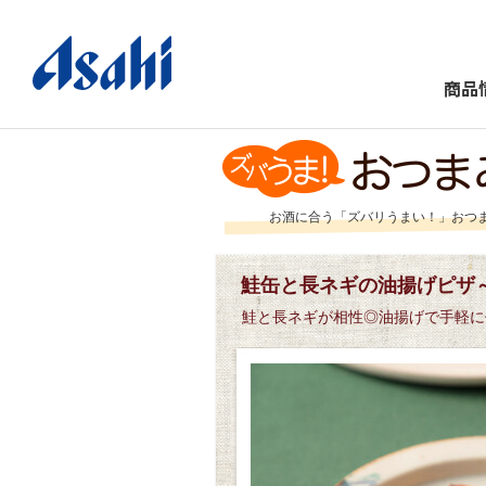
商品
お酒に合う「ズバリうまい！」おつ
鮭缶と長ネギの油揚げピザ～
鮭と長ネギが相性◎油揚げで手軽に