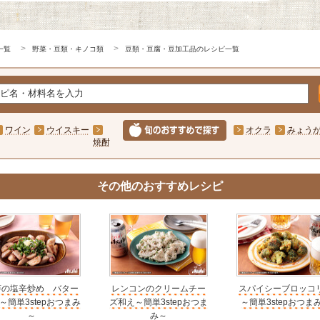
一覧
野菜・豆類・キノコ類
豆類・豆腐・豆加工品のレシピ一覧
ワイン
ウイスキー
オクラ
みょう
焼酎
その他のおすすめレシピ
芋の塩辛炒め バター
レンコンのクリームチー
スパイシーブロッコ
～簡単3stepおつまみ
ズ和え～簡単3stepおつま
～簡単3stepおつま
～
み～