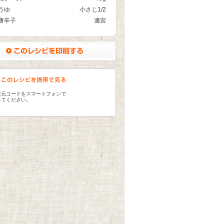
うゆ
小さじ1/2
唐辛子
適宜
次元コードをスマートフォンで
ってください。