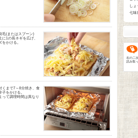
しょ
七味
毛(またはスプーン)
上に1の長ネギを広げ、
ズをかける。
右の二
読み取
付くまで7～8分焼き、食
辛子をかける。
よって調理時間は異なり