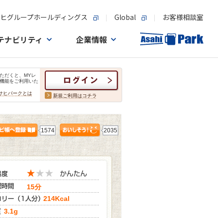
ヒグループホールディングス
Global
お客様相談室
テナビリティ
企業情報
ただくと、MYレ
機能をご利用いた
サヒパークとは
新規ご利用はコチラ
1574
2035
15分
214Kcal
3.1g