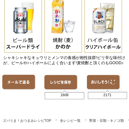
シャキシャキなキュウリとメンマの食感が相性抜群!ピリ辛な味付け
が、ビールやハイボールによく合います!麦焼酎と頂くのもGOOD♪
2171
1608
ズバうま！おつまみレシピTOP
全レシピ一覧
野菜・豆類・キノコ類