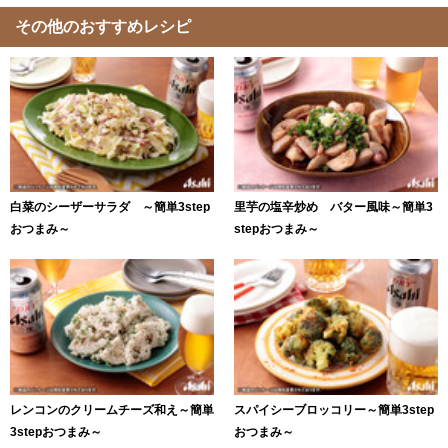
その他のおすすめレシピ
白菜のシーザーサラダ ～簡単3step
里芋の塩辛炒め バター風味～簡単3
おつまみ～
stepおつまみ～
レンコンのクリームチーズ和え～簡単
スパイシーブロッコリー～簡単3step
3stepおつまみ～
おつまみ～