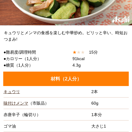
キュウリとメンマの食感を楽しむ中華炒め。ピリッと辛い、時短お
つまみ!
●難易度/調理時間
★
★
★
15分
●カロリー（1人分）
91kcal
●糖質（1人分）
4.3g
材料（
2人分
）
キュウリ
2本
味付けメンマ
（市販品）
60g
赤唐辛子（輪切り）
1本分
ゴマ油
大さじ1