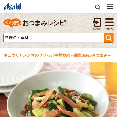
キュウリとメンマのササっと中華炒め～簡単3stepおつまみ～