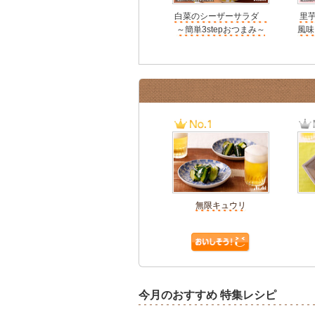
白菜のシーザーサラダ
里
～簡単3stepおつまみ～
風味
無限キュウリ
今月のおすすめ 特集レシピ