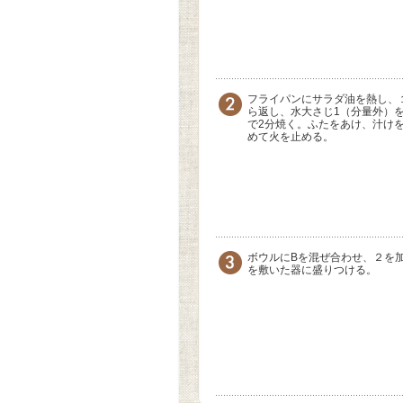
フライパンにサラダ油を熱し、
ら返し、水大さじ1（分量外）
で2分焼く。ふたをあけ、汁け
めて火を止める。
ボウルにBを混ぜ合わせ、２を
を敷いた器に盛りつける。