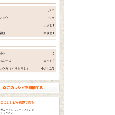
少々
ショウ
少々
大さじ1
栗粉
大さじ1
昆布
10g
ヨネーズ
大さじ2
ョウガ（すりおろし）
小さじ1/2
次元コードをスマートフォンで
ってください。