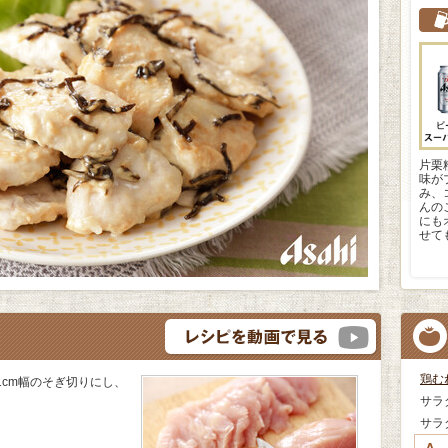
片栗
味が
み、
んの
にも
せて
鶏む
cm幅のそぎ切りにし、
サラ
サラ
A