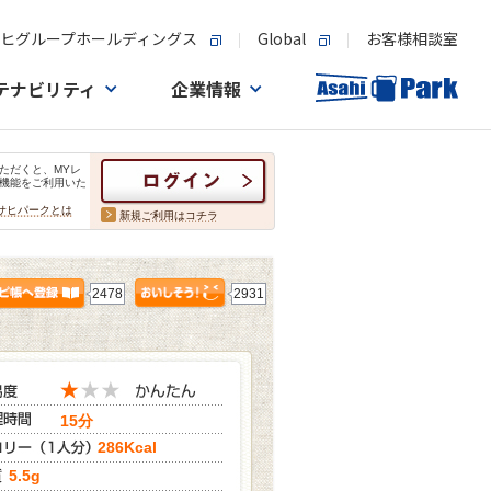
ヒグループホールディングス
Global
お客様相談室
テナビリティ
企業情報
ただくと、MYレ
機能をご利用いた
サヒパークとは
新規ご利用はコチラ
2478
2931
15分
286Kcal
5.5g