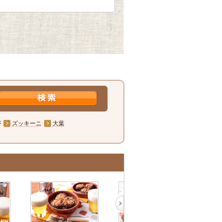
が
ズッキーニ
大葉