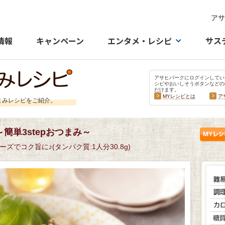
アサ
情報
キャンペーン
エンタメ・レシピ
サス
アサヒパークにログインしてい
シピやおいしそうボタンなどの
だけます。
MYレシピとは
ア
まみレシピをご紹介。
簡単3stepおつまみ～
でコク旨に♪(タンパク質:1人分30.8g)