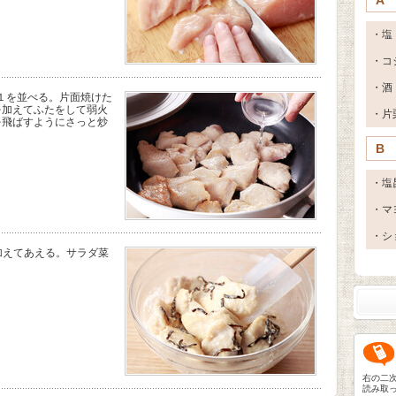
・塩
・コ
・酒
１を並べる。片面焼けた
を加えてふたをして弱火
・片
を飛ばすようにさっと炒
B
・塩
・マ
・シ
加えてあえる。サラダ菜
右の二
読み取