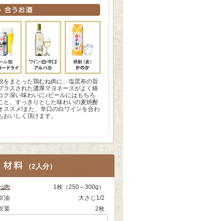
粉をまとった鶏むね肉に、塩昆布の旨
プラスされた濃厚マヨネーズがよく絡
コク深い味わいに♪ビールにはもちろ
こと、すっきりとした味わいの麦焼酎
オススメ!また、辛口の白ワインを合わ
もおいしく頂けます。
（
2人分
）
ね肉
1枚（250～300g）
ダ油
大さじ1/2
ダ菜
2枚