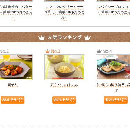
芋の塩辛炒め バター
レンコンのクリームチー
スパイシーブロッコ
～簡単3stepおつまみ
ズ和え～簡単3stepおつま
～簡単3stepおつま
～
み～
鶏チリ
豆もやしのナムル
油揚げの梅風味三つ
せ