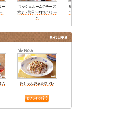
リー
マッシュルームのチーズ
野菜たっぷり焼肉ビビン
キュ
み～
焼き～簡単3stepおつまみ
バチャーハン～簡単3step
単
～
おつまみ～
8月3日更新
葉の
豚しゃぶ納豆薬味ダレ