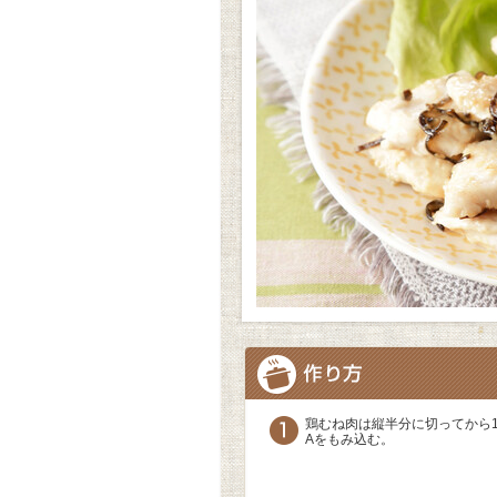
鶏むね肉は縦半分に切ってから1
Aをもみ込む。