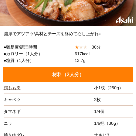
濃厚でアツアツ!具材とチーズを絡めて召し上がれ♪
●難易度/調理時間
★
★
★
30分
●カロリー（1人分）
617kcal
●糖質（1人分）
13.7g
材料（
2人分
）
鶏もも肉
小1枚（250g）
キャベツ
2枚
タマネギ
1/4個
ニラ
1/6把（30g）
焼き肉ダレ
大さじ3