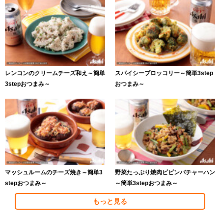
レンコンのクリームチーズ和え～簡単
スパイシーブロッコリー～簡単3step
3stepおつまみ～
おつまみ～
マッシュルームのチーズ焼き～簡単3
野菜たっぷり焼肉ビビンバチャーハン
stepおつまみ～
～簡単3stepおつまみ～
もっと見る