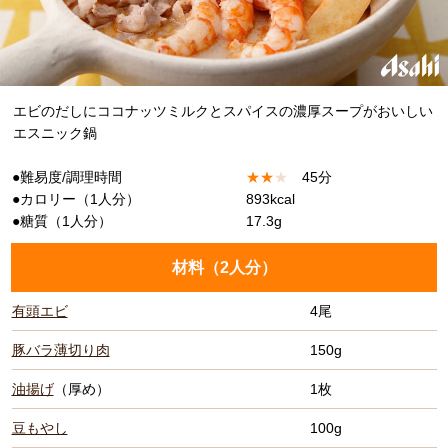
エビのだしにココナッツミルクとスパイスの濃厚スープがおいしい
エスニック鍋
●難易度/調理時間
★
★
★
45分
●カロリー（1人分）
893kcal
●糖質（1人分）
17.3g
材料（
2人分
）
有頭エビ
4尾
豚バラ薄切り肉
150g
油揚げ
（厚め）
1枚
豆もやし
100g