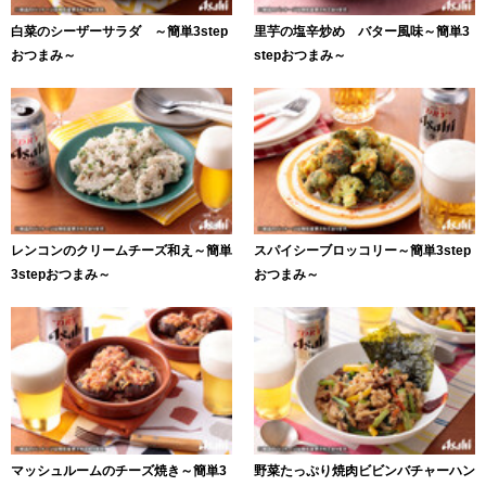
白菜のシーザーサラダ ～簡単3step
里芋の塩辛炒め バター風味～簡単3
おつまみ～
stepおつまみ～
レンコンのクリームチーズ和え～簡単
スパイシーブロッコリー～簡単3step
3stepおつまみ～
おつまみ～
マッシュルームのチーズ焼き～簡単3
野菜たっぷり焼肉ビビンバチャーハン