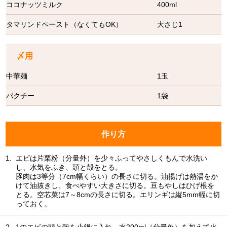
ココナッツミルク
400ml
タマリンドペースト（なくてもOK）
大さじ1
〆用
中華麺
1玉
パクチー
1袋
作り方
1.
エビは片栗粉（分量外）を少々ふってやさしくもんで水洗い
し、水気をふき、頭と殻をとる。
豚肉は3等分（7cm幅くらい）の長さに切る。油揚げは熱湯をか
けて油抜きし、食べやすい大きさに切る。豆もやしはひげ根を
とる。空芯菜は7～8cmの長さに切る。エリンギは縦5mm幅に切
っておく。
2.
1のエビの頭と殻を小鍋に入れ、水200ml（分量外）を加えて火