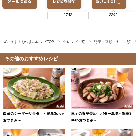
2292
1742
ズバうま！おつまみレシピTOP
全レシピ一覧
野菜・豆類・キノコ類
その他のおすすめレシピ
白菜のシーザーサラダ ～簡単3step
里芋の塩辛炒め バター風味～簡単3
おつまみ～
stepおつまみ～