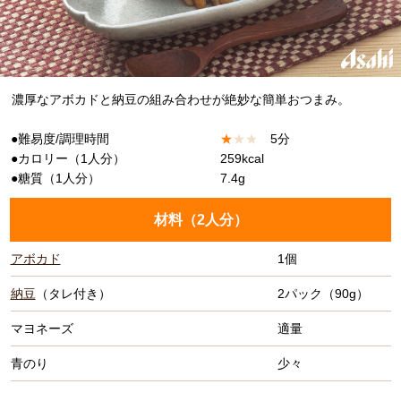
濃厚なアボカドと納豆の組み合わせが絶妙な簡単おつまみ。
●難易度/調理時間
★
★
★
5分
●カロリー（1人分）
259kcal
●糖質（1人分）
7.4g
材料（
2人分
）
アボカド
1個
納豆
（タレ付き）
2パック（90g）
マヨネーズ
適量
青のり
少々