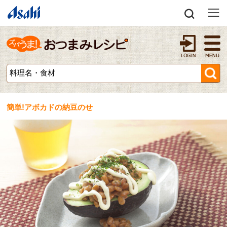
簡単!アボカドの納豆のせ