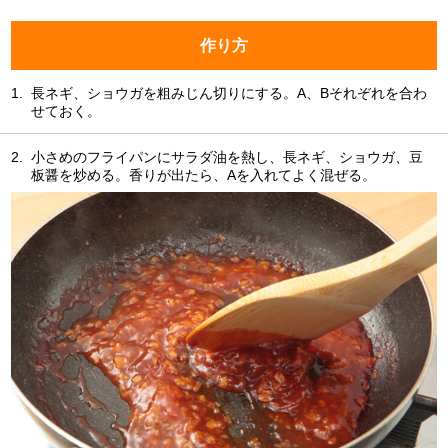
作り方
1.
長ネギ、ショウガを粗みじん切りにする。A、Bそれぞれを合わ
せておく。
2.
小さめのフライパンにサラダ油を熱し、長ネギ、ショウガ、豆
板醤を炒める。香りが出たら、Aを入れてよく混ぜる。