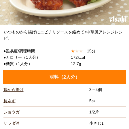
いつものから揚げにエビチリソースを絡めて♪中華風アレンジレシ
ピ。
●難易度/調理時間
★
★
★
15分
●カロリー（1人分）
172kcal
●糖質（1人分）
12.7g
材料（
2人分
）
鶏から揚げ
3～4個
長ネギ
5㎝
ショウガ
1/2片
サラダ油
小さじ1