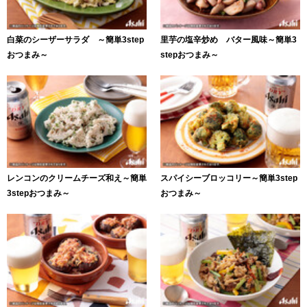
白菜のシーザーサラダ ～簡単3step
里芋の塩辛炒め バター風味～簡単3
おつまみ～
stepおつまみ～
レンコンのクリームチーズ和え～簡単
スパイシーブロッコリー～簡単3step
3stepおつまみ～
おつまみ～