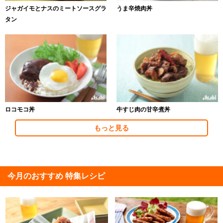
ジャガイモとナスのミートソースグラ
うま辛焼肉丼
タン
ロコモコ丼
牛すじ肉の甘辛煮丼
もっと見る
今月のおすすめ 特集レシピ