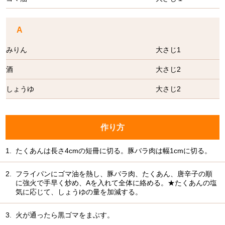
A
みりん
大さじ1
酒
大さじ2
しょうゆ
大さじ2
作り方
1.
たくあんは長さ4cmの短冊に切る。豚バラ肉は幅1cmに切る。
2.
フライパンにゴマ油を熱し、豚バラ肉、たくあん、唐辛子の順
に強火で手早く炒め、Aを入れて全体に絡める。★たくあんの塩
気に応じて、しょうゆの量を加減する。
3.
火が通ったら黒ゴマをまぶす。