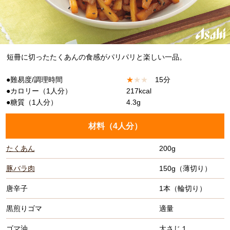
短冊に切ったたくあんの食感がパリパリと楽しい一品。
●難易度/調理時間
★
★
★
15分
●カロリー（1人分）
217kcal
●糖質（1人分）
4.3g
材料（
4人分
）
たくあん
200g
豚バラ肉
150g（薄切り）
唐辛子
1本（輪切り）
黒煎りゴマ
適量
ゴマ油
大さじ１