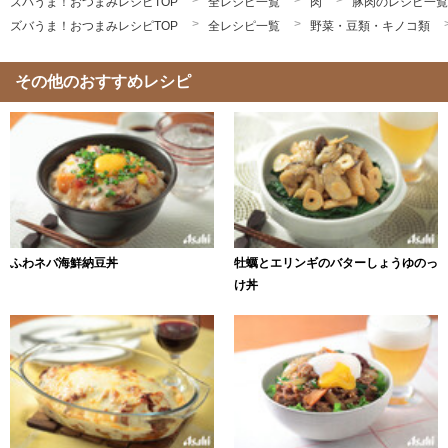
ズバうま！おつまみレシピTOP
全レシピ一覧
肉
豚肉のレシピ一覧
ズバうま！おつまみレシピTOP
全レシピ一覧
野菜・豆類・キノコ類
その他のおすすめレシピ
ふわネバ海鮮納豆丼
牡蠣とエリンギのバターしょうゆのっ
け丼