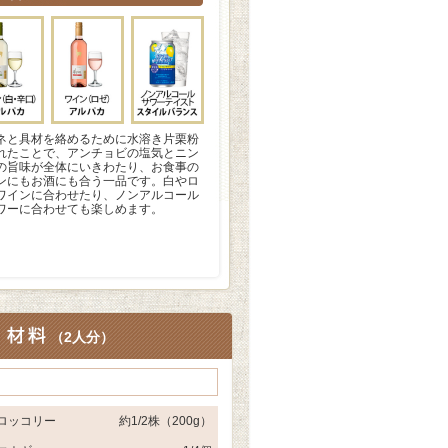
ネと具材を絡めるために水溶き片栗粉
れたことで、アンチョビの塩気とニン
の旨味が全体にいきわたり、お食事の
ンにもお酒にも合う一品です。白やロ
ワインに合わせたり、ノンアルコール
ワーに合わせても楽しめます。
（
2人分
）
ロッコリー
約1/2株（200g）