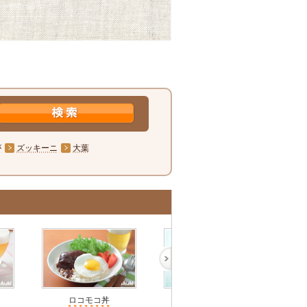
が
ズッキーニ
大葉
ロコモコ丼
牛すじ肉の甘辛煮丼
簡