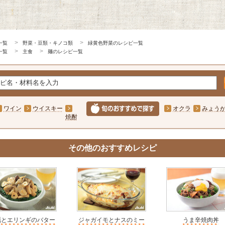
一覧
野菜・豆類・キノコ類
緑黄色野菜のレシピ一覧
一覧
主食
麺のレシピ一覧
ワイン
ウイスキー
オクラ
みょう
焼酎
その他のおすすめレシピ
蠣とエリンギのバター
ジャガイモとナスのミー
うま辛焼肉丼