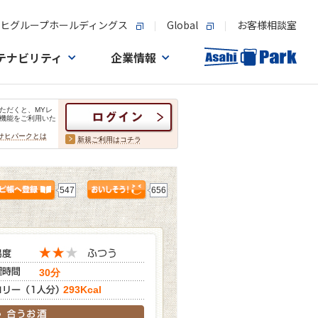
ヒグループホールディングス
Global
お客様相談室
テナビリティ
企業情報
ただくと、MYレ
機能をご利用いた
サヒパークとは
新規ご利用はコチラ
547
656
30分
293Kcal