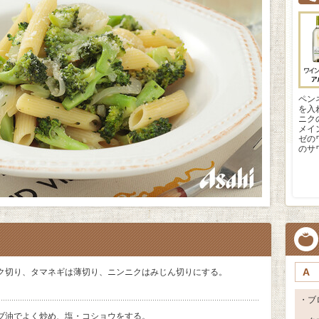
ペン
を入
ニク
メイ
ゼの
のサ
A
ク切り、タマネギは薄切り、ニンニクはみじん切りにする。
・ブ
ブ油でよく炒め、塩・コショウをする。