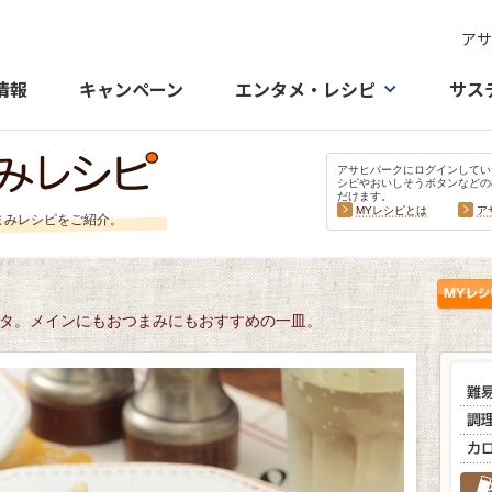
アサ
情報
キャンペーン
エンタメ・レシピ
サス
アサヒパークにログインしてい
シピやおいしそうボタンなどの
だけます。
MYレシピとは
ア
まみレシピをご紹介。
タ。メインにもおつまみにもおすすめの一皿。