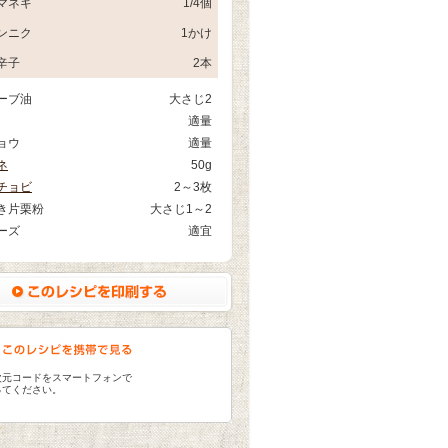
マネギ
1/4個
ンニク
1かけ
辛子
2本
ーブ油
大さじ2
適量
ョウ
適量
ネ
50g
チョビ
2～3枚
き片栗粉
大さじ1～2
ーズ
適宜
次元コードをスマートフォンで
ってください。