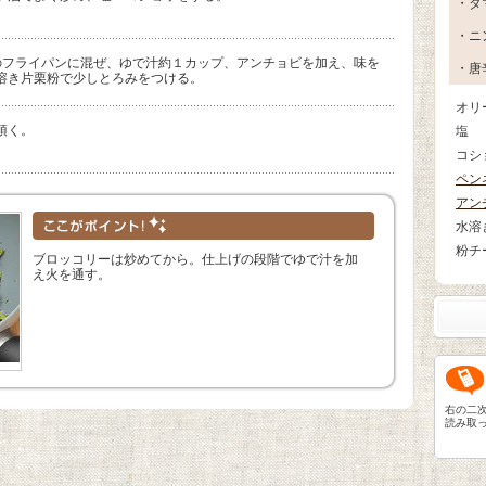
・タ
・ニ
のフライパンに混ぜ、ゆで汁約１カップ、アンチョビを加え、味を
・唐
溶き片栗粉で少しとろみをつける。
オリ
頂く。
塩
コシ
ペン
アン
水溶
粉チ
ブロッコリーは炒めてから。仕上げの段階でゆで汁を加
え火を通す。
右の二
読み取