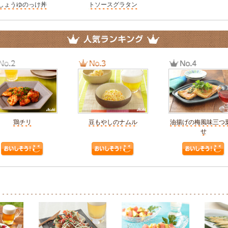
しょうゆのっけ丼
トソースグラタン
鶏チリ
豆もやしのナムル
油揚げの梅風味三つ
せ