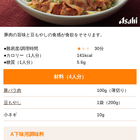
豚肉の旨味と豆もやしの食感が食欲をそそります。
●難易度/調理時間
★
★
★
30分
●カロリー（1人分）
141kcal
●糖質（1人分）
5.6g
材料（
4人分
）
豚バラ肉
100g（薄切り）
豆もやし
1袋（200g）
小ネギ
10g
A下味用調味料