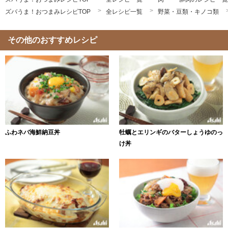
ズバうま！おつまみレシピTOP
全レシピ一覧
野菜・豆類・キノコ類
その他のおすすめレシピ
ふわネバ海鮮納豆丼
牡蠣とエリンギのバターしょうゆのっ
け丼