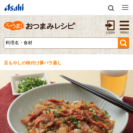
豆もやしの味付け豚バラ蒸し