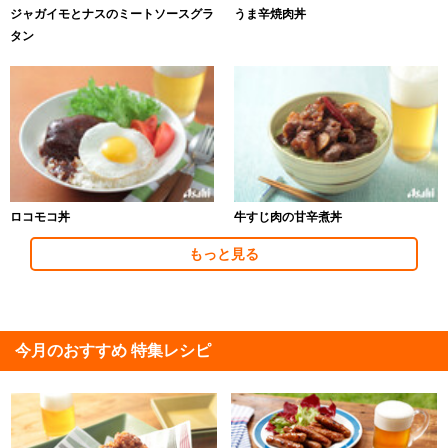
ジャガイモとナスのミートソースグラ
うま辛焼肉丼
タン
ロコモコ丼
牛すじ肉の甘辛煮丼
もっと見る
今月のおすすめ 特集レシピ