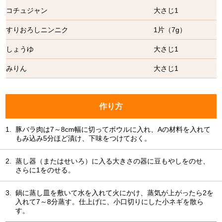
コチュジャン
大さじ1
すりおろしニンニク
1片（7g）
しょうゆ
大さじ1
みりん
大さじ1
作り方
1.
豚バラ肉は7～8cm幅に切ってボウルに入れ、Aの材料を入れて
もみ込み5分ほど漬け、下味をつけておく。
2.
蒸し器（またはせいろ）に入る大きさの器に豆もやしをのせ、
さらに1をのせる。
3.
鍋に蒸し皿を敷いて水を入れて火にかけ、蒸気が上がったら2を
入れて7～8分蒸す。仕上げに、小口切りにした小ネギを散ら
す。