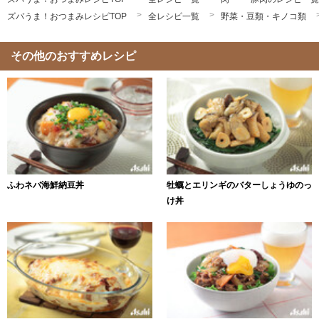
ズバうま！おつまみレシピTOP
全レシピ一覧
野菜・豆類・キノコ類
その他のおすすめレシピ
ふわネバ海鮮納豆丼
牡蠣とエリンギのバターしょうゆのっ
け丼