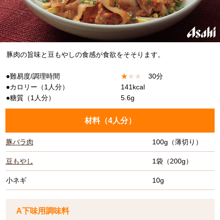
豚肉の旨味と豆もやしの食感が食欲をそそります。
●難易度/調理時間
★
★
★
30分
●カロリー（1人分）
141kcal
●糖質（1人分）
5.6g
材料（
4人分
）
豚バラ肉
100g（薄切り）
豆もやし
1袋（200g）
小ネギ
10g
A下味用調味料