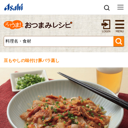
豆もやしの味付け豚バラ蒸し