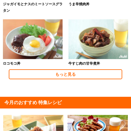
ジャガイモとナスのミートソースグラ
うま辛焼肉丼
タン
ロコモコ丼
牛すじ肉の甘辛煮丼
もっと見る
今月のおすすめ 特集レシピ