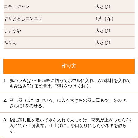
コチュジャン
大さじ1
すりおろしニンニク
1片（7g）
しょうゆ
大さじ1
みりん
大さじ1
作り方
1.
豚バラ肉は7～8cm幅に切ってボウルに入れ、Aの材料を入れて
もみ込み5分ほど漬け、下味をつけておく。
2.
蒸し器（またはせいろ）に入る大きさの器に豆もやしをのせ、
さらに1をのせる。
3.
鍋に蒸し皿を敷いて水を入れて火にかけ、蒸気が上がったら2を
入れて7～8分蒸す。仕上げに、小口切りにした小ネギを散ら
す。