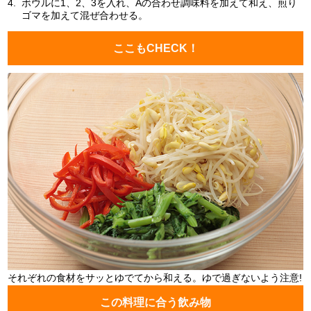
4.
ボウルに1、2、3を入れ、Aの合わせ調味料を加えて和え、煎り
ゴマを加えて混ぜ合わせる。
ここもCHECK！
それぞれの食材をサッとゆでてから和える。ゆで過ぎないよう注意!
この料理に合う飲み物