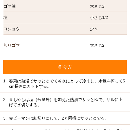
ゴマ油
大さじ2
塩
小さじ1/2
コショウ
少々
煎りゴマ
大さじ2
作り方
1.
春菊は熱湯でサッとゆでて冷水にとって冷まし、水気を搾って5
cm長さにカットする。
2.
豆もやしは塩（分量外）を加えた熱湯でサッとゆで、ザルに上
げて水切りする。
3.
赤ピーマンは細切りにして、2と同様にサッとゆでる。