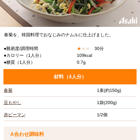
春菊を、韓国料理でおなじみのナムルに仕上げました。
●難易度/調理時間
★
★
★
30分
●カロリー（1人分）
109kcal
●糖質（1人分）
0.7g
材料（
4人分
）
春菊
1束(約150g)
豆もやし
1袋(200g)
赤ピーマン
1/2個
A合わせ調味料