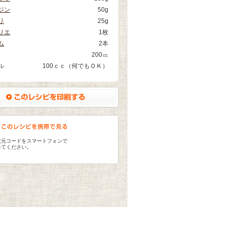
ジン
50g
リ
25g
リエ
1枚
ム
2本
200㏄
ル
100ｃｃ（何でもＯＫ）
次元コードをスマートフォンで
ってください。