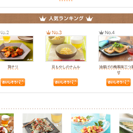
鶏チリ
豆もやしのナムル
油揚げの梅風味三つ
せ