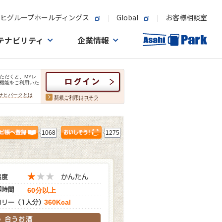
ヒグループホールディングス
Global
お客様相談室
テナビリティ
企業情報
ただくと、MYレ
機能をご利用いた
サヒパークとは
新規ご利用はコチラ
1068
1275
60分以上
360Kcal