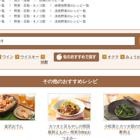
一覧
魚介・海藻
赤身のレシピ一覧
一覧
野菜・豆類・キノコ類
緑黄色野菜のレシピ一覧
一覧
野菜・豆類・キノコ類
淡色野菜のレシピ一覧
一覧
野菜・豆類・キノコ類
淡色野菜のレシピ一覧
一覧
野菜・豆類・キノコ類
淡色野菜のレシピ一覧
ワイン
ウイスキー
オクラ
みょう
焼酎
その他のおすすめレシピ
金沢おでん
カツオと豆もやしの韓国
小松菜とカツオ節の
風和えもの～簡単3stepお
酢和え
つまみ～