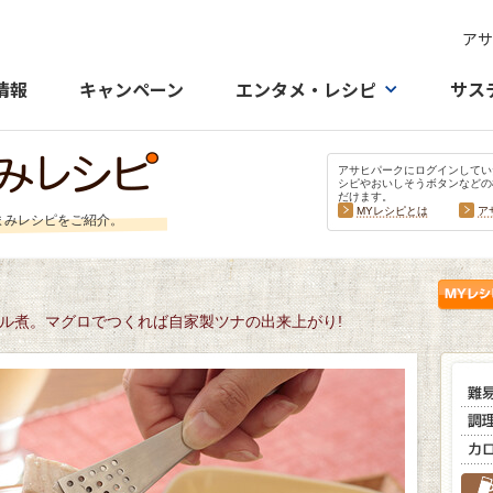
アサ
情報
キャンペーン
エンタメ・レシピ
サス
アサヒパークにログインしてい
シピやおいしそうボタンなどの
だけます。
MYレシピとは
ア
まみレシピをご紹介。
ル煮。マグロでつくれば自家製ツナの出来上がり!