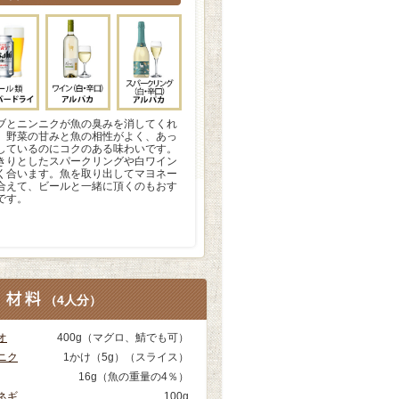
ブとニンニクが魚の臭みを消してくれ
。野菜の甘みと魚の相性がよく、あっ
しているのにコクのある味わいです。
きりとしたスパークリングや白ワイン
く合います。魚を取り出してマヨネー
合えて、ビールと一緒に頂くのもおす
です。
（
4人分
）
オ
400g（マグロ、鯖でも可）
ニク
1かけ（5g）（スライス）
16g（魚の重量の4％）
ネギ
100g