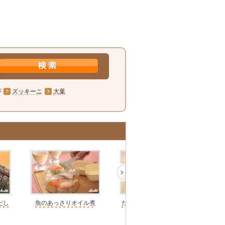
が
ズッキーニ
大葉
だし
魚のあっさりオイル煮
たけのことカツオの角煮
手づ