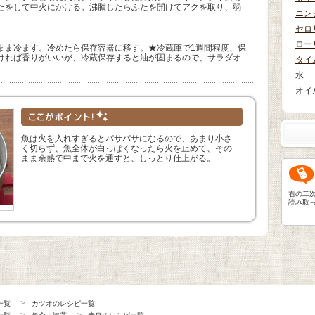
たをして中火にかける。沸騰したらふたを開けてアクを取り、弱
ニン
セロ
ロー
まま冷ます。冷めたら保存容器に移す。★冷蔵庫で1週間程度、保
ければ香りがいいが、冷蔵保存すると油が固まるので、サラダオ
タイ
水
オイ
魚は火を入れすぎるとパサパサになるので、あまり小さ
く切らず、魚全体が白っぽくなったら火を止めて、その
まま余熱で中まで火を通すと、しっとり仕上がる。
右の二
読み取
一覧
カツオのレシピ一覧