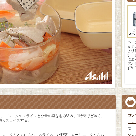
ハー
ます
さり
すっ
によ
ズと
すめ
カツ
し、ニンニクのスライスと分量の塩をもみ込み、1時間ほど置く。
薄くスライスする。
ニン
塩
ニンニクとともに入れ、スライスした野菜、ローリエ、タイムも
タマ