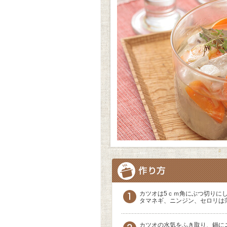
カツオは5ｃｍ角にぶつ切りに
タマネギ、ニンジン、セロリは
カツオの水気をふき取り、鍋に