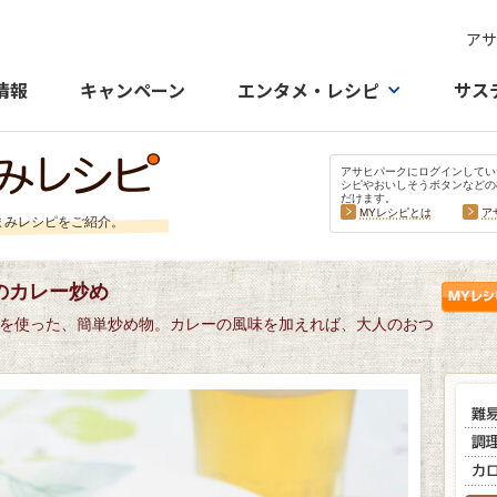
アサ
情報
キャンペーン
エンタメ・レシピ
サス
アサヒパークにログインしてい
シピやおいしそうボタンなどの
だけます。
MYレシピとは
ア
まみレシピをご紹介。
のカレー炒め
を使った、簡単炒め物。カレーの風味を加えれば、大人のおつ