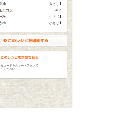
ダ油
大さじ1
モロコシ
40g
ー粉
小さじ1
うゆ
小さじ1
次元コードをスマートフォンで
ってください。