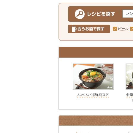
ビール
ふわネバ海鮮納豆丼
牡