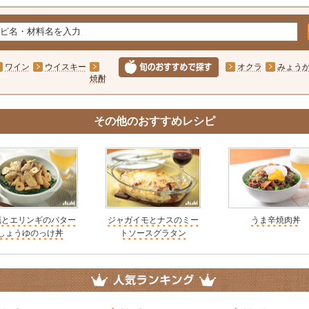
ワイン
ウイスキー
オクラ
みょう
焼酎
その他のおすすめレシピ
蠣とエリンギのバター
ジャガイモとナスのミー
うま辛焼肉丼
しょうゆのっけ丼
トソースグラタン