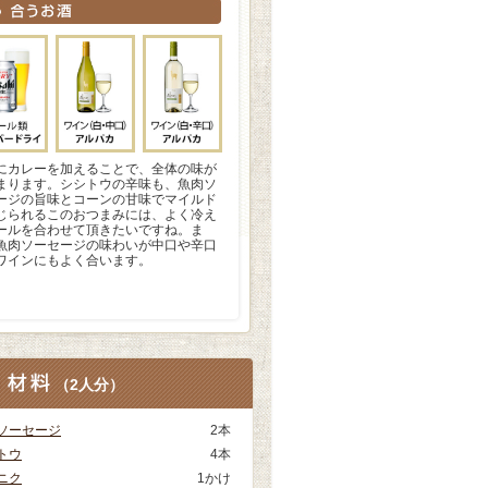
にカレーを加えることで、全体の味が
まります。シシトウの辛味も、魚肉ソ
ージの旨味とコーンの甘味でマイルド
じられるこのおつまみには、よく冷え
ールを合わせて頂きたいですね。ま
魚肉ソーセージの味わいが中口や辛口
ワインにもよく合います。
（
2人分
）
ソーセージ
2本
トウ
4本
ニク
1かけ