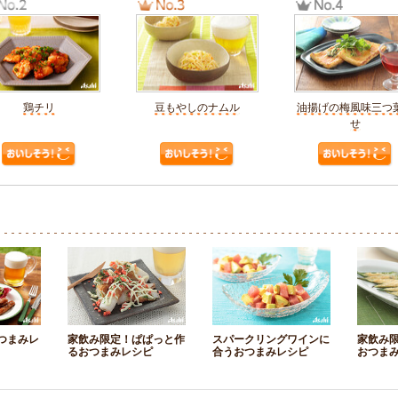
鶏チリ
豆もやしのナムル
油揚げの梅風味三つ
せ
つまみレ
家飲み限定！ぱぱっと作
スパークリングワインに
家飲み
るおつまみレシピ
合うおつまみレシピ
おつま