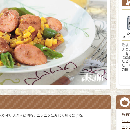
最後
まと
ーセ
に感
たビ
た、
の白
魚肉
べやすい大きさに切る。ニンニクはみじん切りにする。
シシ
ニン