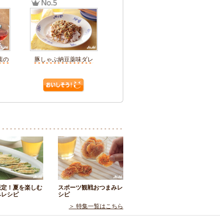
葉の
豚しゃぶ納豆薬味ダレ
限定！夏を楽しむ
スポーツ観戦おつまみレ
みレシピ
シピ
＞ 特集一覧はこちら