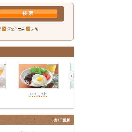
が
ズッキーニ
大葉
ロコモコ丼
牛すじ肉の甘辛煮丼
簡
8月3日更新