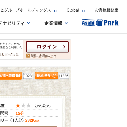
ヒグループホールディングス
Global
お客様相談室
テナビリティ
企業情報
ただくと、MYレ
機能をご利用いた
サヒパークとは
新規ご利用はコチラ
1028
1226
15分
232Kcal