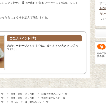
ニンニクを炒め、香りが出たら魚肉ソーセージを炒め、シシト
サラ
トウ
カレ
わったらしょうゆを加えて味付けする。
しょ
魚肉ソーセージとシシトウは、食べやすい大きさに切っ
ておく。
右の二
読み取
一覧
野菜・豆類・キノコ類
緑黄色野菜のレシピ一覧
一覧
野菜・豆類・キノコ類
淡色野菜のレシピ一覧
一覧
加工品
練り製品のレシピ一覧