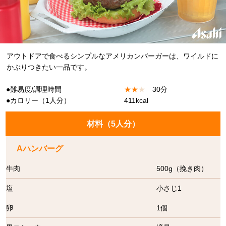
アウトドアで食べるシンプルなアメリカンバーガーは、ワイルドに
かぶりつきたい一品です。
●難易度/調理時間
★
★
★
30分
●カロリー（1人分）
411kcal
材料（
5人分
）
Aハンバーグ
牛肉
500g（挽き肉）
塩
小さじ1
卵
1個