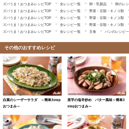
ズバうま！おつまみレシピTOP
全レシピ一覧
卵・乳製品
卵のレシ
ズバうま！おつまみレシピTOP
全レシピ一覧
野菜・豆類・キノコ類
ズバうま！おつまみレシピTOP
全レシピ一覧
野菜・豆類・キノコ類
ズバうま！おつまみレシピTOP
全レシピ一覧
野菜・豆類・キノコ類
ズバうま！おつまみレシピTOP
全レシピ一覧
主食
パンのレシピ一
その他のおすすめレシピ
白菜のシーザーサラダ ～簡単3step
里芋の塩辛炒め バター風味～簡単3
おつまみ～
stepおつまみ～