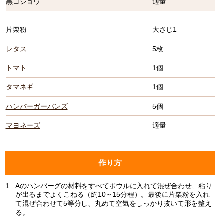
黒コショウ
適量
片栗粉
大さじ1
レタス
5枚
トマト
1個
タマネギ
1個
ハンバーガーバンズ
5個
マヨネーズ
適量
作り方
1.
Aのハンバーグの材料をすべてボウルに入れて混ぜ合わせ、粘り
が出るまでよくこねる（約10～15分程）。最後に片栗粉を入れ
て混ぜ合わせて5等分し、丸めて空気をしっかり抜いて形を整え
る。