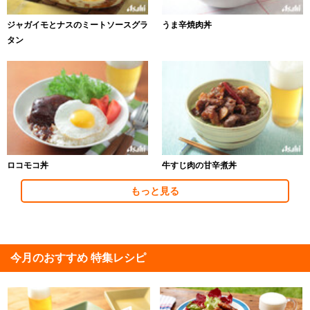
ジャガイモとナスのミートソースグラ
うま辛焼肉丼
タン
ロコモコ丼
牛すじ肉の甘辛煮丼
もっと見る
今月のおすすめ 特集レシピ