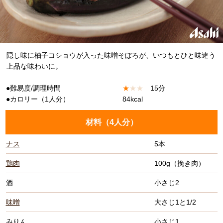
隠し味に柚子コショウが入った味噌そぼろが、いつもとひと味違う
上品な味わいに。
●難易度/調理時間
★
★
★
15分
●カロリー（1人分）
84kcal
材料（
4人分
）
ナス
5本
鶏肉
100g（挽き肉）
酒
小さじ2
味噌
大さじ1と1/2
みりん
小さじ1