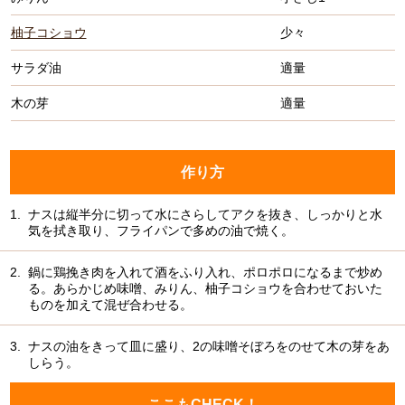
柚子コショウ
少々
サラダ油
適量
木の芽
適量
作り方
1.
ナスは縦半分に切って水にさらしてアクを抜き、しっかりと水
気を拭き取り、フライパンで多めの油で焼く。
2.
鍋に鶏挽き肉を入れて酒をふり入れ、ポロポロになるまで炒め
る。あらかじめ味噌、みりん、柚子コショウを合わせておいた
ものを加えて混ぜ合わせる。
3.
ナスの油をきって皿に盛り、2の味噌そぼろをのせて木の芽をあ
しらう。
ここもCHECK！