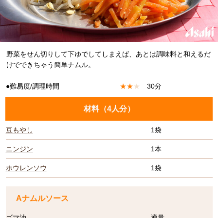
野菜をせん切りして下ゆでしてしまえば、あとは調味料と和えるだ
けでできちゃう簡単ナムル。
●難易度/調理時間
★
★
★
30分
材料（
4人分
）
豆もやし
1袋
ニンジン
1本
ホウレンソウ
1袋
Aナムルソース
ゴマ油
適量