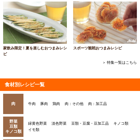
家飲み限定！夏を楽しむおつまみレシ
スポーツ観戦おつまみレシピ
ピ
＞ 特集一覧はこちら
食材別レシピ一覧
肉
牛肉
豚肉
鶏肉
肉：その他
肉：加工品
野菜
緑黄色野菜
淡色野菜
豆類・豆腐・豆加工品
キノコ類
豆類
イモ類
キノコ類