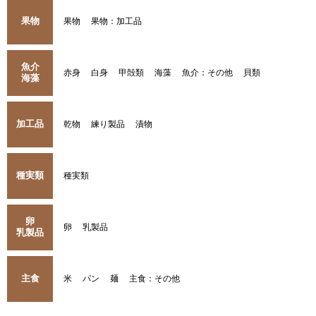
果物
果物
果物：加工品
魚介
赤身
白身
甲殻類
海藻
魚介：その他
貝類
海藻
加工品
乾物
練り製品
漬物
種実類
種実類
卵
卵
乳製品
乳製品
主食
米
パン
麺
主食：その他