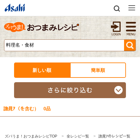
新しい順
簡単順
譫晁ｱ（を含む） 0品
ズバうま！おつまみレシピTOP
全レシピ一覧
譫晁ｱのレシピ一覧