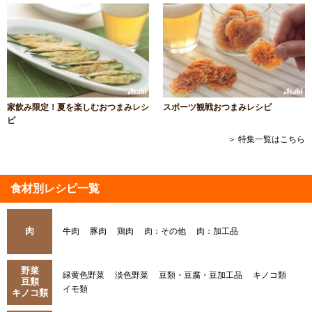
家飲み限定！夏を楽しむおつまみレシ
スポーツ観戦おつまみレシピ
ピ
＞ 特集一覧はこちら
食材別レシピ一覧
肉
牛肉
豚肉
鶏肉
肉：その他
肉：加工品
野菜
緑黄色野菜
淡色野菜
豆類・豆腐・豆加工品
キノコ類
豆類
イモ類
キノコ類