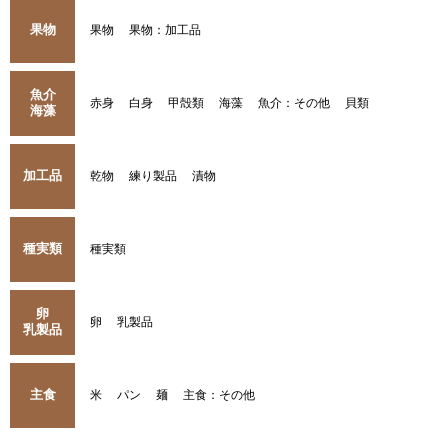
果物
果物
果物：加工品
魚介
赤身
白身
甲殻類
海藻
魚介：その他
貝類
海藻
加工品
乾物
練り製品
漬物
種実類
種実類
卵
卵
乳製品
乳製品
主食
米
パン
麺
主食：その他