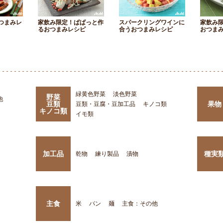
つまみレ
家飲み限定！ぱぱっと作
スパークリングワインに
家飲み
るおつまみレシピ
合うおつまみレシピ
おつま
緑黄色野菜
淡色野菜
野菜
他
豆類
果物
豆類・豆腐・豆加工品
キノコ類
キノコ類
イモ類
加工品
種実
乾物
練り製品
漬物
主食
米
パン
麺
主食：その他