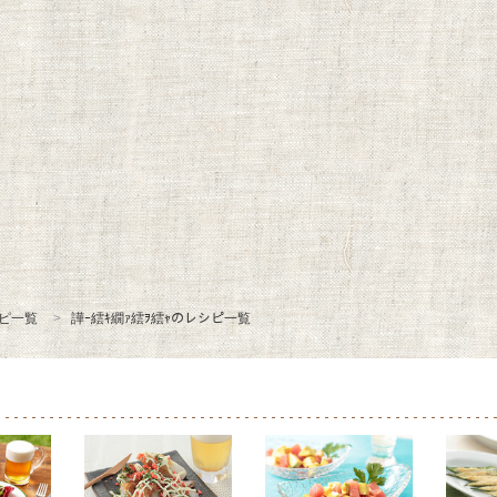
ピ一覧
譁ｰ繧ｷ繝ｧ繧ｦ繧ｬのレシピ一覧