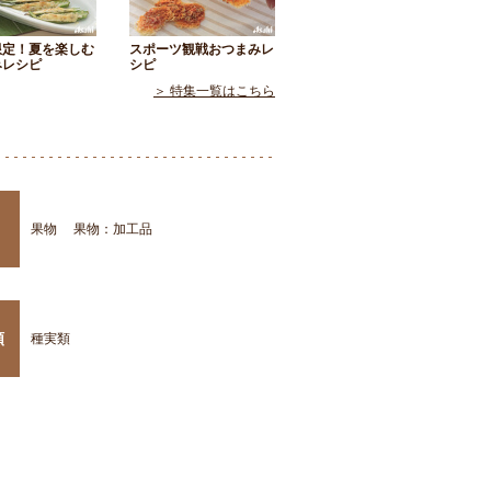
限定！夏を楽しむ
スポーツ観戦おつまみレ
みレシピ
シピ
＞ 特集一覧はこちら
果物
果物：加工品
類
種実類