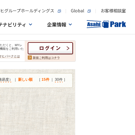
ヒグループホールディングス
Global
お客様相談室
テナビリティ
企業情報
ただくと、MYレ
機能をご利用いた
サヒパークとは
新規ご利用はコチラ
難易度）
｜
新しい順
［
15件
｜
30件
］