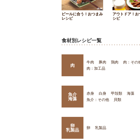
ビールに合う！おつまみ
アウトドア！お
レシピ
シピ
食材別レシピ一覧
牛肉
豚肉
鶏肉
肉：その
肉
肉：加工品
赤身
白身
甲殻類
海藻
魚介
海藻
魚介：その他
貝類
卵
卵
乳製品
乳製品