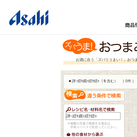
商品
お酒に合う「ズバリうまい！」おつ
■
譁ｰ繧ｷ繝ｧ繧ｦ繧ｬ（を含む）
［ 0件 ］
※複数の言葉で検索する場合は、
半角スペースで区切ってください。