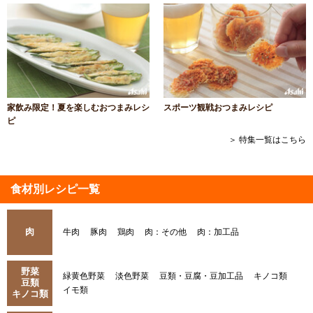
家飲み限定！夏を楽しむおつまみレシ
スポーツ観戦おつまみレシピ
ピ
＞ 特集一覧はこちら
食材別レシピ一覧
肉
牛肉
豚肉
鶏肉
肉：その他
肉：加工品
野菜
緑黄色野菜
淡色野菜
豆類・豆腐・豆加工品
キノコ類
豆類
イモ類
キノコ類