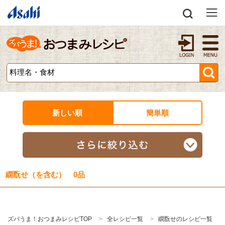
新しい順
簡単順
繝翫せ（を含む） 0品
ズバうま！おつまみレシピTOP
全レシピ一覧
繝翫せのレシピ一覧