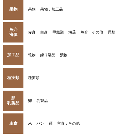
果物
果物
果物：加工品
魚介
赤身
白身
甲殻類
海藻
魚介：その他
貝類
海藻
加工品
乾物
練り製品
漬物
種実類
種実類
卵
卵
乳製品
乳製品
主食
米
パン
麺
主食：その他