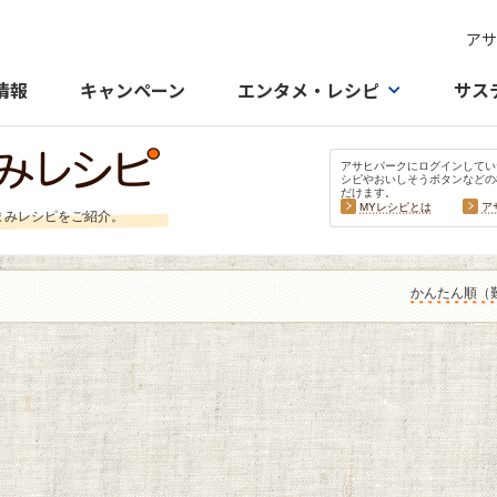
アサ
情報
キャンペーン
エンタメ・レシピ
サス
アサヒパークにログインしてい
シピやおいしそうボタンなどの
だけます。
MYレシピとは
ア
まみレシピをご紹介。
かんたん順（