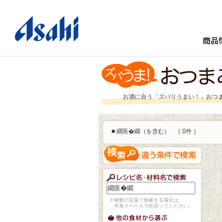
商品
お酒に合う「ズバリうまい！」おつ
■
繝医�繝（を含む）
［ 0件 ］
※複数の言葉で検索する場合は、
半角スペースで区切ってください。