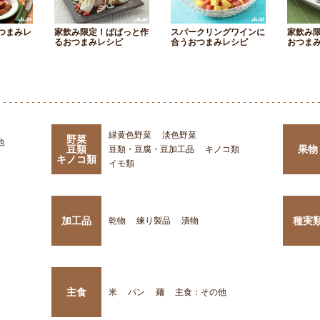
つまみレ
家飲み限定！ぱぱっと作
スパークリングワインに
家飲み
るおつまみレシピ
合うおつまみレシピ
おつま
緑黄色野菜
淡色野菜
野菜
他
豆類
果物
豆類・豆腐・豆加工品
キノコ類
キノコ類
イモ類
加工品
種実
乾物
練り製品
漬物
主食
米
パン
麺
主食：その他