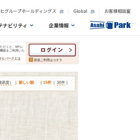
ヒグループホールディングス
Global
お客様相談室
テナビリティ
企業情報
ただくと、MYレ
機能をご利用いた
サヒパークとは
新規ご利用はコチラ
難易度）
｜
新しい順
［
15件
｜
30件
］