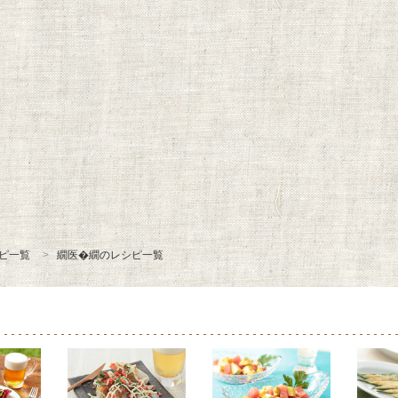
ピ一覧
繝医�繝のレシピ一覧