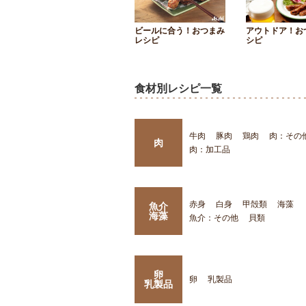
ビールに合う！おつまみ
アウトドア！お
レシピ
シピ
食材別レシピ一覧
牛肉
豚肉
鶏肉
肉：その
肉
肉：加工品
赤身
白身
甲殻類
海藻
魚介
海藻
魚介：その他
貝類
卵
卵
乳製品
乳製品