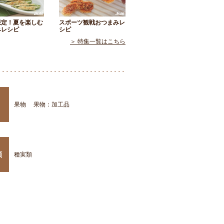
限定！夏を楽しむ
スポーツ観戦おつまみレ
みレシピ
シピ
＞ 特集一覧はこちら
果物
果物：加工品
類
種実類