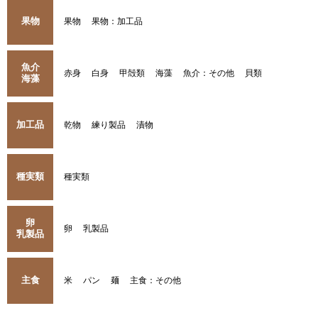
果物
果物
果物：加工品
魚介
赤身
白身
甲殻類
海藻
魚介：その他
貝類
海藻
加工品
乾物
練り製品
漬物
種実類
種実類
卵
卵
乳製品
乳製品
主食
米
パン
麺
主食：その他