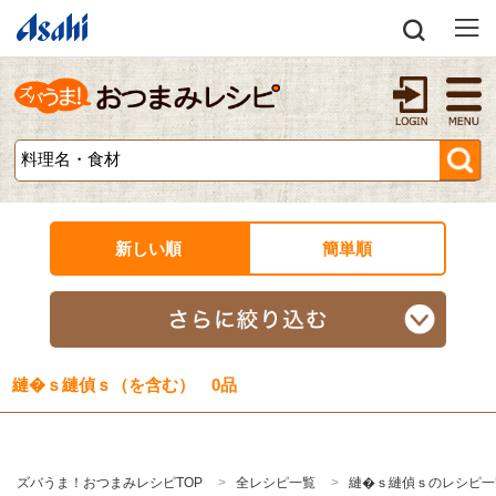
新しい順
簡単順
縺�ｓ縺偵ｓ（を含む） 0品
ズバうま！おつまみレシピTOP
全レシピ一覧
縺�ｓ縺偵ｓのレシピ一