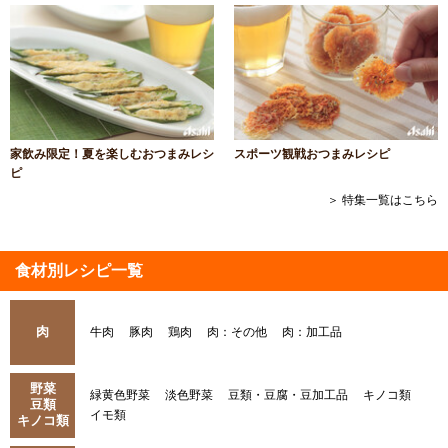
家飲み限定！夏を楽しむおつまみレシ
スポーツ観戦おつまみレシピ
ピ
＞ 特集一覧はこちら
食材別レシピ一覧
肉
牛肉
豚肉
鶏肉
肉：その他
肉：加工品
野菜
緑黄色野菜
淡色野菜
豆類・豆腐・豆加工品
キノコ類
豆類
イモ類
キノコ類