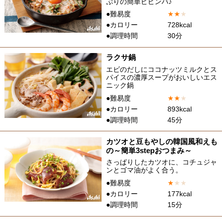
ぷりの簡単ビビンバ♪
●難易度
★
★
★
●カロリー
728kcal
●調理時間
30分
ラクサ鍋
エビのだしにココナッツミルクとス
パイスの濃厚スープがおいしいエス
ニック鍋
●難易度
★
★
★
●カロリー
893kcal
●調理時間
45分
カツオと豆もやしの韓国風和えも
の～簡単3stepおつまみ～
さっぱりしたカツオに、コチュジャ
ンとゴマ油がよく合う。
●難易度
★
★
★
●カロリー
177kcal
●調理時間
15分