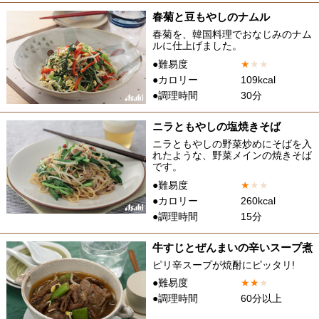
春菊と豆もやしのナムル
春菊を、韓国料理でおなじみのナム
ルに仕上げました。
●難易度
★
★
★
●カロリー
109kcal
●調理時間
30分
ニラともやしの塩焼きそば
ニラともやしの野菜炒めにそばを入
れたような、野菜メインの焼きそば
です。
●難易度
★
★
★
●カロリー
260kcal
●調理時間
15分
牛すじとぜんまいの辛いスープ煮
ピリ辛スープが焼酎にピッタリ!
●難易度
★
★
★
●調理時間
60分以上