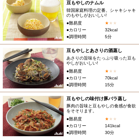
豆もやしのナムル
韓国家庭料理の定番。シャキシャキ
のもやしがおいしい!
●難易度
★
★
★
●カロリー
32kcal
●調理時間
5分
豆もやしとあさりの酒蒸し
あさりの旨味をたっぷり吸った豆も
やしがおいしい!
●難易度
★
★
★
●カロリー
70kcal
●調理時間
15分
豆もやしの味付け豚バラ蒸し
豚肉の旨味と豆もやしの食感が食欲
をそそります。
●難易度
★
★
★
●カロリー
141kcal
●調理時間
30分