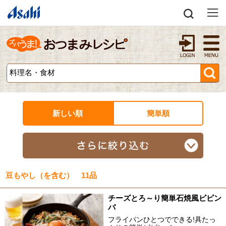
新しい順
簡単順
豆もやし（を含む） 11品
チーズとろ～り簡単石焼風ビビン
バ
フライパンひとつでできる!具たっ