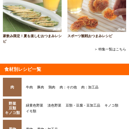
家飲み限定！夏を楽しむおつまみレシ
スポーツ観戦おつまみレシピ
ピ
＞ 特集一覧はこちら
食材別レシピ一覧
肉
牛肉
豚肉
鶏肉
肉：その他
肉：加工品
野菜
緑黄色野菜
淡色野菜
豆類・豆腐・豆加工品
キノコ類
豆類
イモ類
キノコ類