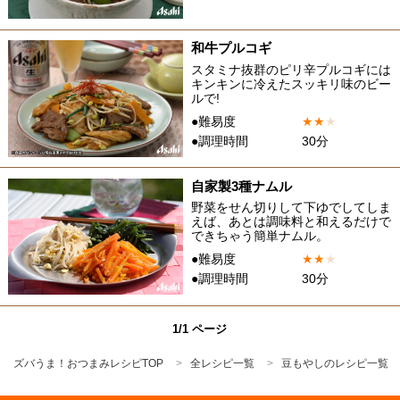
和牛プルコギ
スタミナ抜群のピリ辛プルコギには
キンキンに冷えたスッキリ味のビー
ルで!
●難易度
★
★
★
●調理時間
30分
自家製3種ナムル
野菜をせん切りして下ゆでしてしま
えば、あとは調味料と和えるだけで
できちゃう簡単ナムル。
●難易度
★
★
★
●調理時間
30分
1/1 ページ
ズバうま！おつまみレシピTOP
全レシピ一覧
豆もやしのレシピ一覧