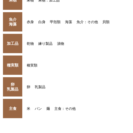
果物
果物
果物：加工品
魚介
赤身
白身
甲殻類
海藻
魚介：その他
貝類
海藻
加工品
乾物
練り製品
漬物
種実類
種実類
卵
卵
乳製品
乳製品
主食
米
パン
麺
主食：その他