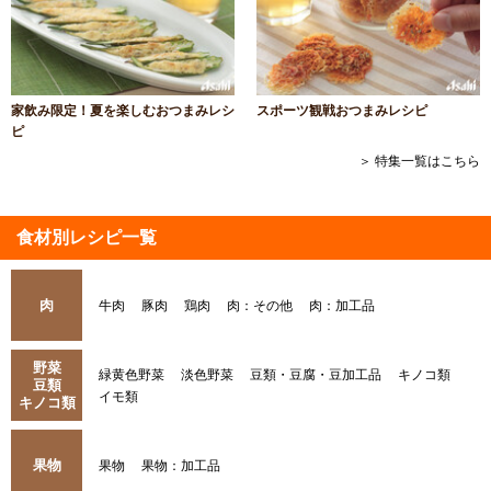
家飲み限定！夏を楽しむおつまみレシ
スポーツ観戦おつまみレシピ
ピ
＞ 特集一覧はこちら
食材別レシピ一覧
肉
牛肉
豚肉
鶏肉
肉：その他
肉：加工品
野菜
緑黄色野菜
淡色野菜
豆類・豆腐・豆加工品
キノコ類
豆類
イモ類
キノコ類
果物
果物
果物：加工品