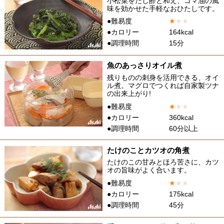
小松菜をだし酢と和え、ゴマ油の風
味を効かせた手軽なおひたしです。
●難易度
★
★
★
●カロリー
164kcal
●調理時間
15分
魚のあっさりオイル煮
残りものの刺身を活用できる、オイ
ル煮。マグロでつくれば自家製ツナ
の出来上がり!
●難易度
★
★
★
●カロリー
360kcal
●調理時間
60分以上
たけのことカツオの角煮
たけのこの甘みとほろ苦さに、カツ
オの旨味がよく合います。
●難易度
★
★
★
●カロリー
175kcal
●調理時間
45分