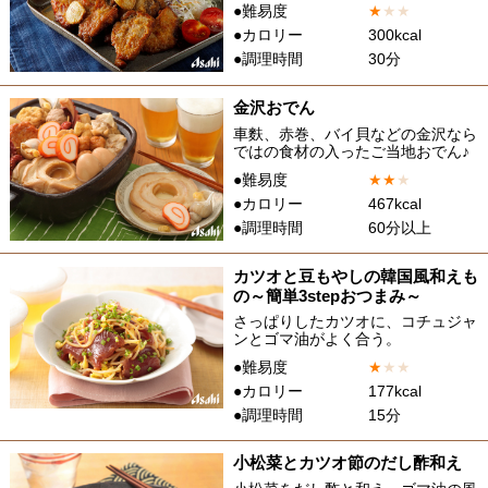
●難易度
★
★
★
●カロリー
300kcal
●調理時間
30分
金沢おでん
車麩、赤巻、バイ貝などの金沢なら
ではの食材の入ったご当地おでん♪
●難易度
★
★
★
●カロリー
467kcal
●調理時間
60分以上
カツオと豆もやしの韓国風和えも
の～簡単3stepおつまみ～
さっぱりしたカツオに、コチュジャ
ンとゴマ油がよく合う。
●難易度
★
★
★
●カロリー
177kcal
●調理時間
15分
小松菜とカツオ節のだし酢和え