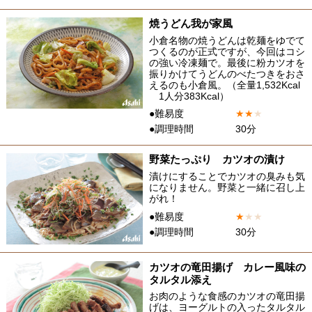
焼うどん我が家風
小倉名物の焼うどんは乾麺をゆでて
つくるのが正式ですが、今回はコシ
の強い冷凍麺で。最後に粉カツオを
振りかけてうどんのべたつきをおさ
えるのも小倉風。（全量1,532Kcal
1人分383Kcal）
●難易度
★
★
★
●調理時間
30分
野菜たっぷり カツオの漬け
漬けにすることでカツオの臭みも気
になりません。野菜と一緒に召し上
がれ！
●難易度
★
★
★
●調理時間
30分
カツオの竜田揚げ カレー風味の
タルタル添え
お肉のような食感のカツオの竜田揚
げは、ヨーグルトの入ったタルタル