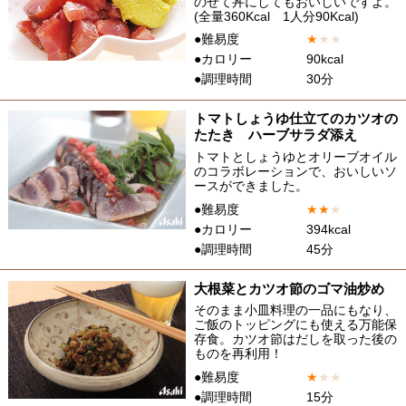
のせて丼にしてもおいしいですよ。
(全量360Kcal 1人分90Kcal)
●難易度
★
★
★
●カロリー
90kcal
●調理時間
30分
トマトしょうゆ仕立てのカツオの
たたき ハーブサラダ添え
トマトとしょうゆとオリーブオイル
のコラボレーションで、おいしいソ
ースができました。
●難易度
★
★
★
●カロリー
394kcal
●調理時間
45分
大根菜とカツオ節のゴマ油炒め
そのまま小皿料理の一品にもなり、
ご飯のトッピングにも使える万能保
存食。カツオ節はだしを取った後の
ものを再利用！
●難易度
★
★
★
●調理時間
15分