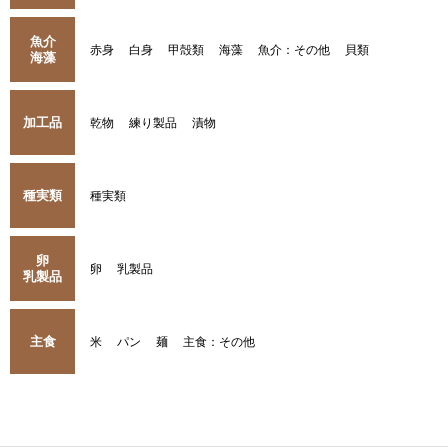
魚介
赤身
白身
甲殻類
海藻
魚介：その他
貝類
海藻
加工品
乾物
練り製品
漬物
種実類
種実類
卵
卵
乳製品
乳製品
主食
米
パン
麺
主食：その他