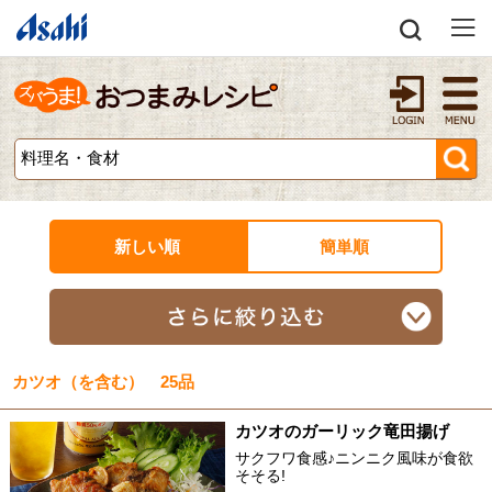
新しい順
簡単順
カツオ（を含む） 25品
カツオのガーリック竜田揚げ
サクフワ食感♪ニンニク風味が食欲
そそる!