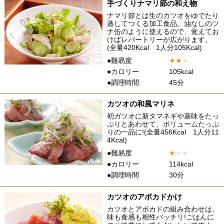
手づくりナマリ節の和え物
ナマリ節とは生のカツオをゆでたり
蒸してつくる加工食品。油なしのツ
ナ缶のように使えるので、覚えてお
けばレパートリーが広がります。
(全量420Kcal 1人分105Kcal)
●難易度
★
★
★
●カロリー
105kcal
●調理時間
45分
カツオの和風マリネ
初ガツオに新タマネギや薬味をたっ
ぷりとあわせて、ボリュームたっぷ
りの一品に!(全量456Kcal 1人分11
4Kcal)
●難易度
★
★
★
●カロリー
114kcal
●調理時間
30分
カツオのアボカドかけ
カツオとアボカドの組み合わせは、
味も食感も相性バッチリ!ごはんに