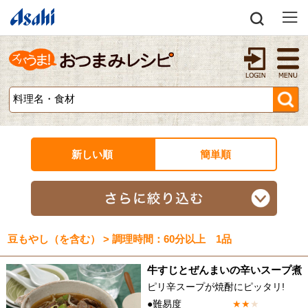
新しい順
簡単順
豆もやし（を含む） > 調理時間：60分以上 1品
牛すじとぜんまいの辛いスープ煮
ピリ辛スープが焼酎にピッタリ!
●難易度
★
★
★