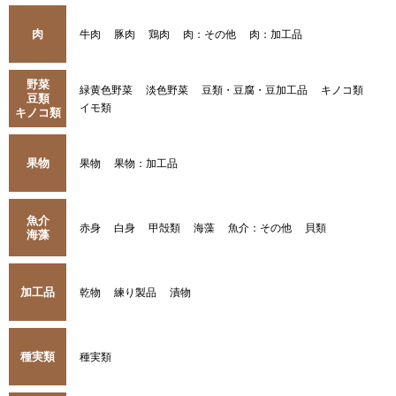
肉
牛肉
豚肉
鶏肉
肉：その他
肉：加工品
野菜
緑黄色野菜
淡色野菜
豆類・豆腐・豆加工品
キノコ類
豆類
イモ類
キノコ類
果物
果物
果物：加工品
魚介
赤身
白身
甲殻類
海藻
魚介：その他
貝類
海藻
加工品
乾物
練り製品
漬物
種実類
種実類