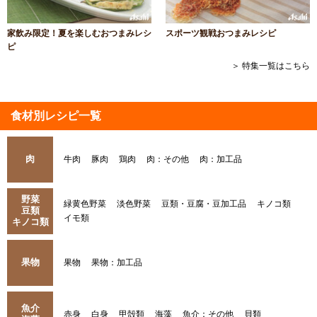
家飲み限定！夏を楽しむおつまみレシ
スポーツ観戦おつまみレシピ
ピ
＞ 特集一覧はこちら
食材別レシピ一覧
肉
牛肉
豚肉
鶏肉
肉：その他
肉：加工品
野菜
緑黄色野菜
淡色野菜
豆類・豆腐・豆加工品
キノコ類
豆類
イモ類
キノコ類
果物
果物
果物：加工品
魚介
赤身
白身
甲殻類
海藻
魚介：その他
貝類