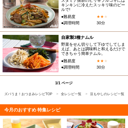
スタミナ抜群のピリ辛プルコギには
キンキンに冷えたスッキリ味のビー
ルで!
●難易度
★
★
★
●調理時間
30分
自家製3種ナムル
野菜をせん切りして下ゆでしてしま
えば、あとは調味料と和えるだけで
できちゃう簡単ナムル。
●難易度
★
★
★
●調理時間
30分
1/1 ページ
ズバうま！おつまみレシピTOP
全レシピ一覧
豆もやしのレシピ一覧
今月のおすすめ 特集レシピ