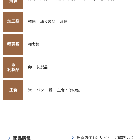
海藻
加工品
乾物
練り製品
漬物
種実類
種実類
卵
卵
乳製品
乳製品
主食
米
パン
麺
主食：その他
商品情報
飲食店様向けサイト「ご繁盛サポ