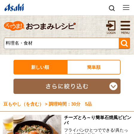
新しい順
簡単順
豆もやし（を含む） > 調理時間：30分 5品
チーズとろ～り簡単石焼風ビビン
バ
フライパンひとつでできる!具たっ