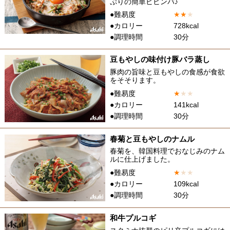
ぷりの簡単ビビンバ♪
●難易度
★
★
★
●カロリー
728kcal
●調理時間
30分
豆もやしの味付け豚バラ蒸し
豚肉の旨味と豆もやしの食感が食欲
をそそります。
●難易度
★
★
★
●カロリー
141kcal
●調理時間
30分
春菊と豆もやしのナムル
春菊を、韓国料理でおなじみのナム
ルに仕上げました。
●難易度
★
★
★
●カロリー
109kcal
●調理時間
30分
和牛プルコギ