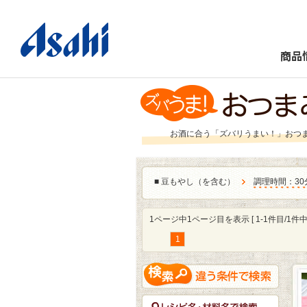
商品
お酒に合う「ズバリうまい！」おつ
■
豆もやし（を含む）
調理時間：30
1ページ中1ページ目を表示 [ 1-1件目/1件中 
1