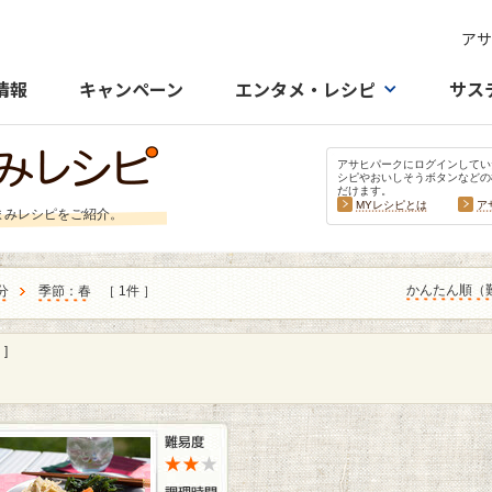
アサ
情報
キャンペーン
エンタメ・レシピ
サス
アサヒパークにログインしてい
シピやおいしそうボタンなどの
だけます。
MYレシピとは
ア
まみレシピをご紹介。
かんたん順（
分
季節：春
［ 1件 ］
]