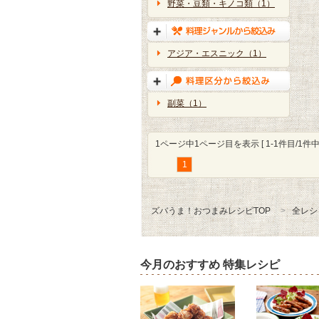
野菜・豆類・キノコ類（1）
アジア・エスニック（1）
副菜（1）
1ページ中1ページ目を表示 [ 1-1件目/1件中 
1
ズバうま！おつまみレシピTOP
全レシ
今月のおすすめ 特集レシピ