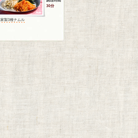
30分
自家製3種ナムル