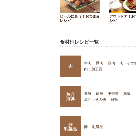
ビールに合う！おつまみ
アウトドア！お
レシピ
シピ
食材別レシピ一覧
牛肉
豚肉
鶏肉
肉：その
肉
肉：加工品
赤身
白身
甲殻類
海藻
魚介
海藻
魚介：その他
貝類
卵
卵
乳製品
乳製品