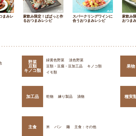
つまみレ
家飲み限定！ぱぱっと作
スパークリングワインに
家飲み
るおつまみレシピ
合うおつまみレシピ
おつま
緑黄色野菜
淡色野菜
野菜
他
豆類
果物
豆類・豆腐・豆加工品
キノコ類
キノコ類
イモ類
加工品
種実
乾物
練り製品
漬物
主食
米
パン
麺
主食：その他