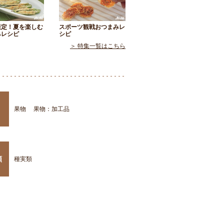
限定！夏を楽しむ
スポーツ観戦おつまみレ
みレシピ
シピ
＞ 特集一覧はこちら
果物
果物：加工品
類
種実類