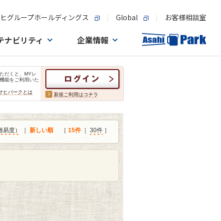
ヒグループホールディングス
Global
お客様相談室
テナビリティ
企業情報
ただくと、MYレ
機能をご利用いた
サヒパークとは
新規ご利用はコチラ
難易度）
｜
新しい順
［
15件
｜
30件
］