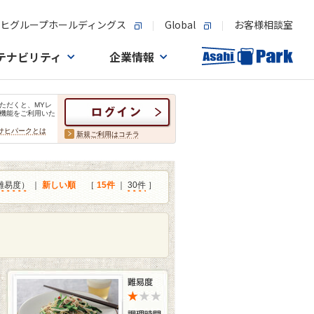
ヒグループホールディングス
Global
お客様相談室
テナビリティ
企業情報
ただくと、MYレ
機能をご利用いた
サヒパークとは
新規ご利用はコチラ
難易度）
｜
新しい順
［
15件
｜
30件
］