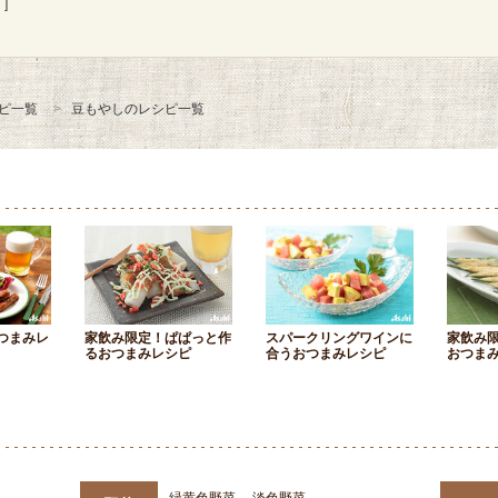
]
ピ一覧
豆もやしのレシピ一覧
つまみレ
家飲み限定！ぱぱっと作
スパークリングワインに
家飲み
るおつまみレシピ
合うおつまみレシピ
おつま
緑黄色野菜
淡色野菜