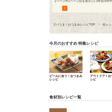
1ページ中1ページ目を表示 [ 1-3件目/3件中 
1
ズバうま！おつまみレシピTOP
全レシ
今月のおすすめ 特集レシピ
ビールに合う！おつまみ
アウトドア！お
レシピ
シピ
食材別レシピ一覧