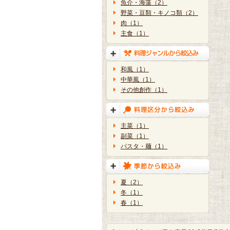
魚介・海藻（2）
野菜・豆類・キノコ類（2）
肉（1）
主食（1）
和風（1）
中華風（1）
その他創作（1）
主菜（1）
副菜（1）
パスタ・麺（1）
夏（2）
冬（1）
春（1）