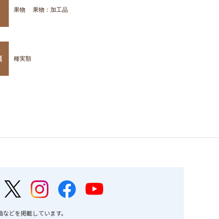
果物
果物：加工品
類
種実類
画などを掲載しています。