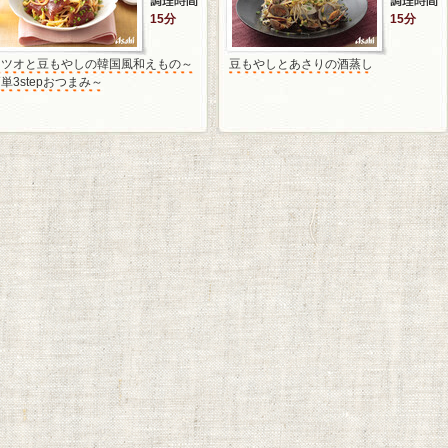
15分
15分
カツオと豆もやしの韓国風和えもの～
豆もやしとあさりの酒蒸し
単3stepおつまみ～