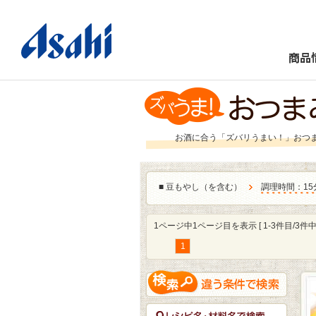
商品
お酒に合う「ズバリうまい！」おつ
■
豆もやし（を含む）
調理時間：15
1ページ中1ページ目を表示 [ 1-3件目/3件中 
1