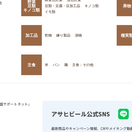
野菜
他
豆類
果物
豆類・豆腐・豆加工品
キノコ類
キノコ類
イモ類
加工品
種実
乾物
練り製品
漬物
主食
米
パン
麺
主食：その他
盛サポートネット」
アサヒビール公式SNS
最新商品やキャンペーン情報、CMやメイキング動