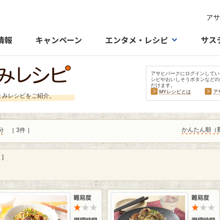
アサ
情報
キャンペーン
エンタメ・レシピ
サス
アサヒパークにログインしてい
シピやおいしそうボタンなどの
だけます。
MYレシピとは
ア
まみレシピをご紹介。
かんたん順（
分
［ 3件 ］
]