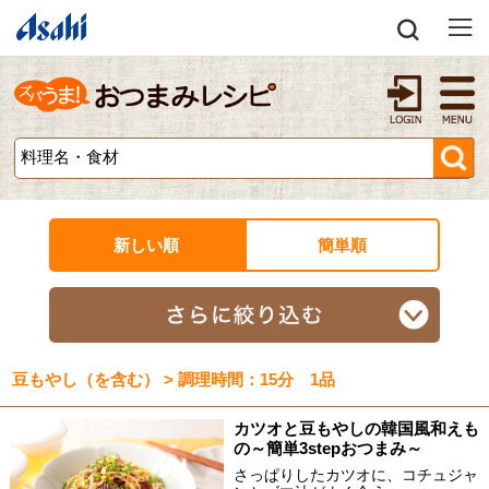
新しい順
簡単順
豆もやし（を含む） > 調理時間：15分 1品
カツオと豆もやしの韓国風和えも
の～簡単3stepおつまみ～
さっぱりしたカツオに、コチュジャ