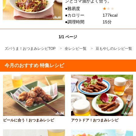
ンとゴマ油がよく合う。
●難易度
★
★
★
●カロリー
177kcal
●調理時間
15分
1/1 ページ
ズバうま！おつまみレシピTOP
全レシピ一覧
豆もやしのレシピ一覧
今月のおすすめ 特集レシピ
ビールに合う！おつまみレシピ
アウトドア！おつまみレシピ