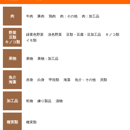
肉
牛肉
豚肉
鶏肉
肉：その他
肉：加工品
野菜
緑黄色野菜
淡色野菜
豆類・豆腐・豆加工品
キノコ類
豆類
イモ類
キノコ類
果物
果物
果物：加工品
魚介
赤身
白身
甲殻類
海藻
魚介：その他
貝類
海藻
加工品
乾物
練り製品
漬物
種実類
種実類