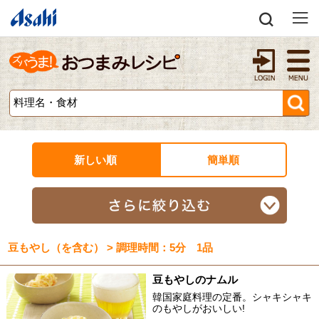
新しい順
簡単順
豆もやし（を含む） > 調理時間：5分 1品
豆もやしのナムル
韓国家庭料理の定番。シャキシャキ
のもやしがおいしい!