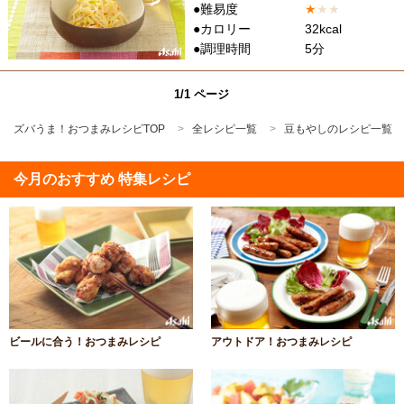
●難易度
★
★
★
●カロリー
32kcal
●調理時間
5分
1/1 ページ
ズバうま！おつまみレシピTOP
全レシピ一覧
豆もやしのレシピ一覧
今月のおすすめ 特集レシピ
ビールに合う！おつまみレシピ
アウトドア！おつまみレシピ