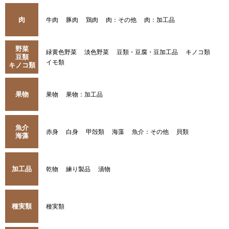
肉
牛肉
豚肉
鶏肉
肉：その他
肉：加工品
野菜
緑黄色野菜
淡色野菜
豆類・豆腐・豆加工品
キノコ類
豆類
イモ類
キノコ類
果物
果物
果物：加工品
魚介
赤身
白身
甲殻類
海藻
魚介：その他
貝類
海藻
加工品
乾物
練り製品
漬物
種実類
種実類