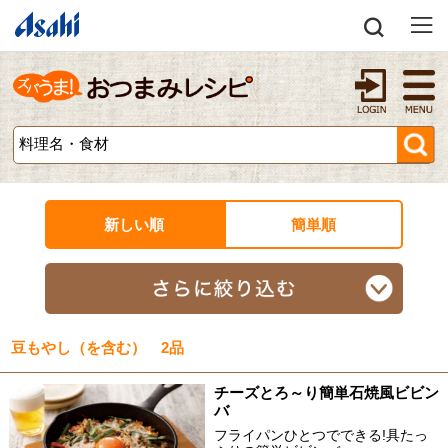
新しい順
簡単順
豆もやし（を含む） 2品
チーズとろ～り簡単石焼風ビビン
バ
フライパンひとつでできる!具たっ