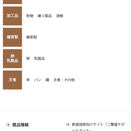
加工品
乾物
練り製品
漬物
種実類
種実類
卵
卵
乳製品
乳製品
主食
米
パン
麺
主食：その他
商品情報
飲食店様向けサイト「ご繁盛サポ
ートネット」