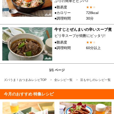
ぷりの簡単ビビンバ♪
●難易度
★
★
★
●カロリー
728kcal
●調理時間
30分
牛すじとぜんまいの辛いスープ煮
ピリ辛スープが焼酎にピッタリ!
●難易度
★
★
★
●調理時間
60分以上
1/1 ページ
ズバうま！おつまみレシピTOP
全レシピ一覧
豆もやしのレシピ一覧
今月のおすすめ 特集レシピ