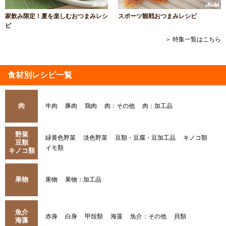
家飲み限定！夏を楽しむおつまみレシ
スポーツ観戦おつまみレシピ
ピ
＞ 特集一覧はこちら
食材別レシピ一覧
肉
牛肉
豚肉
鶏肉
肉：その他
肉：加工品
野菜
緑黄色野菜
淡色野菜
豆類・豆腐・豆加工品
キノコ類
豆類
イモ類
キノコ類
果物
果物
果物：加工品
魚介
赤身
白身
甲殻類
海藻
魚介：その他
貝類
海藻