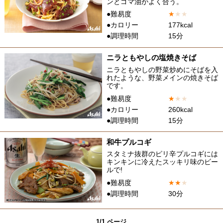
ンとゴマ油がよく合う。
●難易度
★
★
★
●カロリー
177kcal
●調理時間
15分
ニラともやしの塩焼きそば
ニラともやしの野菜炒めにそばを入
れたような、野菜メインの焼きそば
です。
●難易度
★
★
★
●カロリー
260kcal
●調理時間
15分
和牛プルコギ
スタミナ抜群のピリ辛プルコギには
キンキンに冷えたスッキリ味のビー
ルで!
●難易度
★
★
★
●調理時間
30分
1/1 ページ