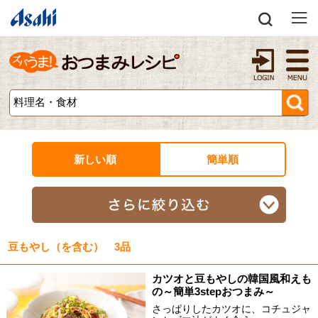
新しい順
簡単順
豆もやし（を含む） 3品
カツオと豆もやしの韓国風和えも
の～簡単3stepおつまみ～
さっぱりしたカツオに、コチュジャ