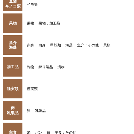
豆類
イモ類
キノコ類
果物
果物
果物：加工品
魚介
赤身
白身
甲殻類
海藻
魚介：その他
貝類
海藻
加工品
乾物
練り製品
漬物
種実類
種実類
卵
卵
乳製品
乳製品
主食
米
パン
麺
主食：その他