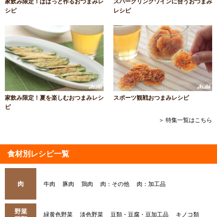
家飲み限定！ぱぱっと作るおつまみレ
スパークリングワインに合うおつまみ
シピ
レシピ
家飲み限定！夏を楽しむおつまみレシ
スポーツ観戦おつまみレシピ
ピ
＞ 特集一覧はこちら
食材別レシピ一覧
肉
牛肉
豚肉
鶏肉
肉：その他
肉：加工品
野菜
緑黄色野菜
淡色野菜
豆類・豆腐・豆加工品
キノコ類