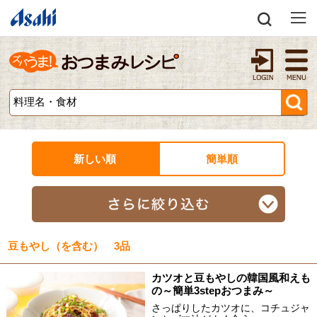
新しい順
簡単順
豆もやし（を含む） 3品
カツオと豆もやしの韓国風和えも
の～簡単3stepおつまみ～
さっぱりしたカツオに、コチュジャ