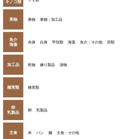
キノコ類
果物
果物
果物：加工品
魚介
赤身
白身
甲殻類
海藻
魚介：その他
貝類
海藻
加工品
乾物
練り製品
漬物
種実類
種実類
卵
卵
乳製品
乳製品
主食
米
パン
麺
主食：その他