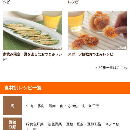
シピ
レシピ
家飲み限定！夏を楽しむおつまみレシ
スポーツ観戦おつまみレシピ
ピ
＞ 特集一覧はこちら
食材別レシピ一覧
肉
牛肉
豚肉
鶏肉
肉：その他
肉：加工品
野菜
緑黄色野菜
淡色野菜
豆類・豆腐・豆加工品
キノコ類
豆類
イモ類