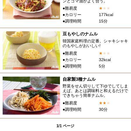
ンとゴマ油がよく合う。
●難易度
★
★
★
●カロリー
177kcal
●調理時間
15分
豆もやしのナムル
韓国家庭料理の定番。シャキシャキ
のもやしがおいしい!
●難易度
★
★
★
●カロリー
32kcal
●調理時間
5分
自家製3種ナムル
野菜をせん切りして下ゆでしてしま
えば、あとは調味料と和えるだけで
できちゃう簡単ナムル。
●難易度
★
★
★
●調理時間
30分
1/1 ページ