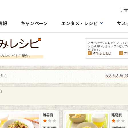
アサ
情報
キャンペーン
エンタメ・レシピ
サス
アサヒパークにログインしてい
シピやおいしそうボタンなどの
だけます。
MYレシピとは
ア
まみレシピをご紹介。
かんたん順（
3件 ］
]