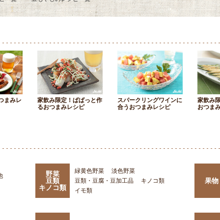
つまみレ
家飲み限定！ぱぱっと作
スパークリングワインに
家飲み
るおつまみレシピ
合うおつまみレシピ
おつま
緑黄色野菜
淡色野菜
野菜
他
豆類
果物
豆類・豆腐・豆加工品
キノコ類
キノコ類
イモ類