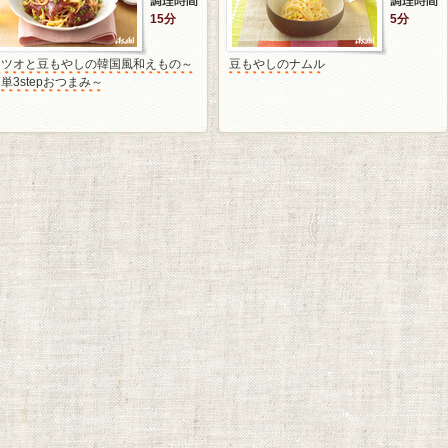
15分
5分
カツオと豆もやしの韓国風和えもの～
豆もやしのナムル
単3stepおつまみ～