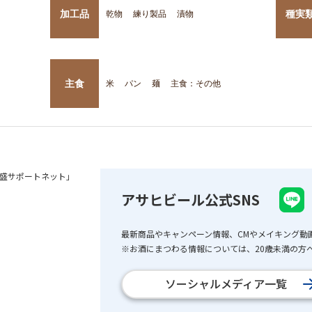
加工品
種実
乾物
練り製品
漬物
主食
米
パン
麺
主食：その他
盛サポートネット」
アサヒビール公式SNS
最新商品やキャンペーン情報、CMやメイキング動
※お酒にまつわる情報については、20歳未満の方へ
ソーシャルメディア一覧