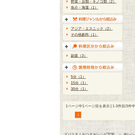
野菜・豆類・キノコ類（2）
魚介・海藻（1）
アジア・エスニック（2）
その他創作（1）
副菜（3）
5分（1）
15分（1）
30分（1）
1ページ中1ページ目を表示 [ 1-3件目/3件中 
1
ズバうま！おつまみレシピTOP
全レシ