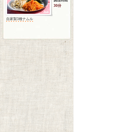
30分
自家製3種ナムル