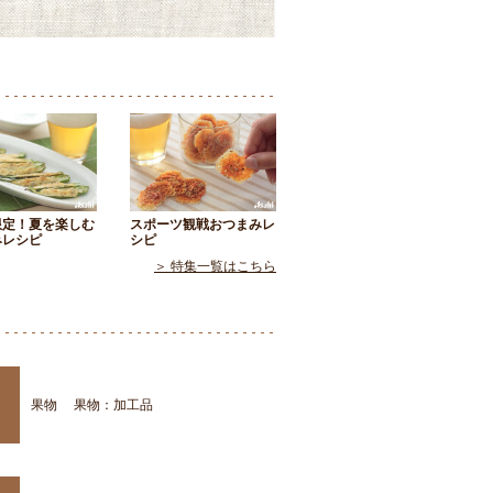
限定！夏を楽しむ
スポーツ観戦おつまみレ
みレシピ
シピ
＞ 特集一覧はこちら
果物
果物：加工品