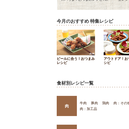
今月のおすすめ 特集レシピ
ビールに合う！おつまみ
アウトドア！お
レシピ
シピ
食材別レシピ一覧
牛肉
豚肉
鶏肉
肉：その
肉
肉：加工品