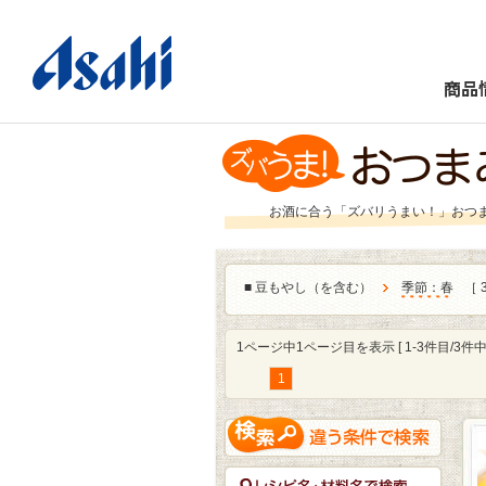
商品
お酒に合う「ズバリうまい！」おつ
■
豆もやし（を含む）
季節：春
［ 
1ページ中1ページ目を表示 [ 1-3件目/3件中 
1