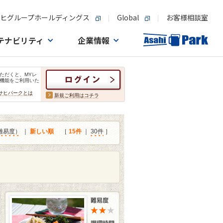
ヒグループホールディングス
Global
お客様相談室
テナビリティ
企業情報
ただくと、MYレ
機能をご利用いた
サヒパークとは
新規ご利用はコチラ
難易度）
｜
新しい順
［
15件
｜
30件
］