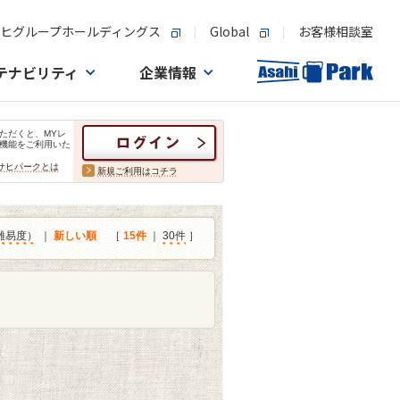
ヒグループホールディングス
Global
お客様相談室
テナビリティ
企業情報
ただくと、MYレ
機能をご利用いた
サヒパークとは
新規ご利用はコチラ
難易度）
｜
新しい順
［
15件
｜
30件
］