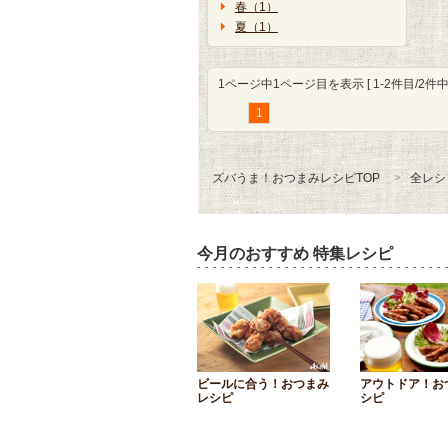
春（1）
夏（1）
1ページ中1ページ目を表示 [ 1-2件目/2件中 
1
ズバうま！おつまみレシピTOP
全レシ
今月のおすすめ 特集レシピ
ビールに合う！おつまみ
アウトドア！お
レシピ
シピ