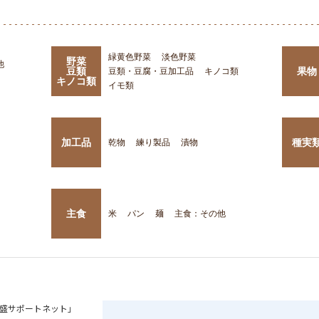
緑黄色野菜
淡色野菜
野菜
他
豆類
果物
豆類・豆腐・豆加工品
キノコ類
キノコ類
イモ類
加工品
種実
乾物
練り製品
漬物
主食
米
パン
麺
主食：その他
盛サポートネット」