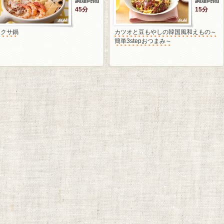
45分
15分
ラクサ鍋
カツオと豆もやしの韓国風和えもの～
簡単3stepおつまみ～