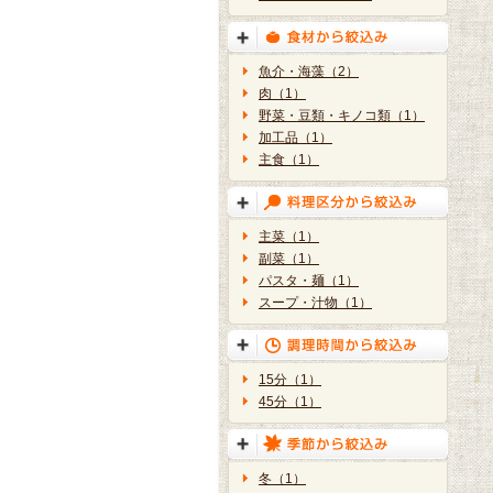
魚介・海藻（2）
肉（1）
野菜・豆類・キノコ類（1）
加工品（1）
主食（1）
主菜（1）
副菜（1）
パスタ・麺（1）
スープ・汁物（1）
15分（1）
45分（1）
冬（1）