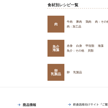
食材別レシピ一覧
牛肉
豚肉
鶏肉
肉：その
肉
肉：加工品
赤身
白身
甲殻類
海藻
魚介
海藻
魚介：その他
貝類
卵
卵
乳製品
乳製品
商品情報
飲食店様向けサイト「ご繁