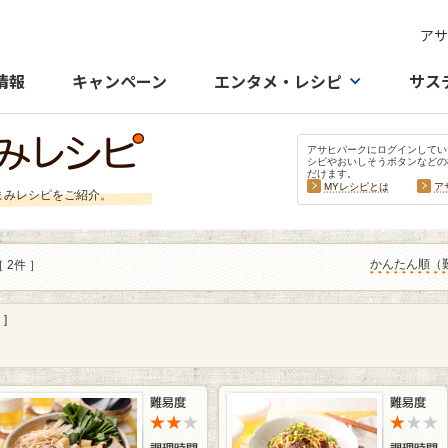
アサ
情報
キャンペーン
エンタメ・レシピ
サス
アサヒパークにログインしてい
シピやおいしそうボタンなどの
だけます。
MYレシピとは
ア
まみレシピをご紹介。
かんたん順（
 2件 ］
]