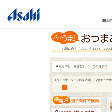
商品
お酒に合う「ズバリうまい！」おつ
■
豆もやし（を含む）
その他創作
［
1ページ中1ページ目を表示 [ 1-2件目/2件中 
1