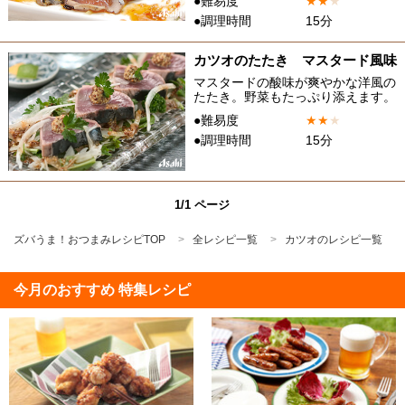
●難易度
★
★
★
●調理時間
15分
カツオのたたき マスタード風味
マスタードの酸味が爽やかな洋風の
たたき。野菜もたっぷり添えます。
●難易度
★
★
★
●調理時間
15分
1/1 ページ
ズバうま！おつまみレシピTOP
全レシピ一覧
カツオのレシピ一覧
今月のおすすめ 特集レシピ