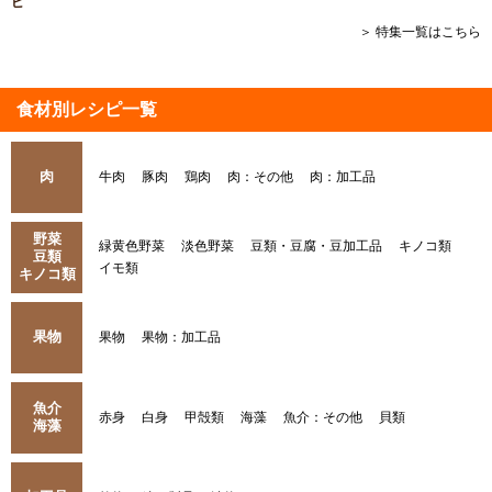
ピ
＞ 特集一覧はこちら
食材別レシピ一覧
肉
牛肉
豚肉
鶏肉
肉：その他
肉：加工品
野菜
緑黄色野菜
淡色野菜
豆類・豆腐・豆加工品
キノコ類
豆類
イモ類
キノコ類
果物
果物
果物：加工品
魚介
赤身
白身
甲殻類
海藻
魚介：その他
貝類
海藻