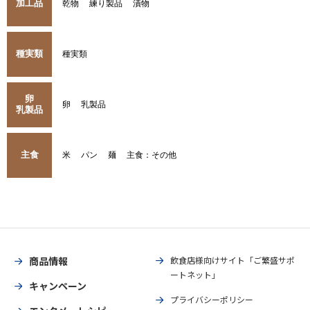
加工品
乾物
練り製品
漬物
種実類
種実類
卵
卵
乳製品
乳製品
主食
米
パン
麺
主食：その他
商品情報
飲食店様向けサイト「ご繁盛サポ
ートネット」
キャンペーン
プライバシーポリシー