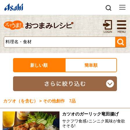
新しい順
簡単順
カツオ（を含む） > その他創作 7品
カツオのガーリック竜田揚げ
サクフワ食感♪ニンニク風味が食欲
そそる!