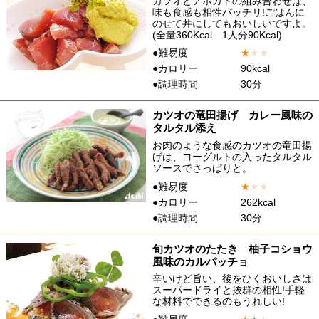
カツオとアボカドの組み合わせは、
味も食感も相性バッチリ!ごはんに
のせて丼にしてもおいしいですよ。
(全量360Kcal 1人分90Kcal)
●難易度
★
★
★
●カロリー
90kcal
●調理時間
30分
カツオの竜田揚げ カレー風味の
タルタル添え
お肉のような食感のカツオの竜田揚
げは、ヨーグルトの入ったタルタル
ソースでさっぱりと。
●難易度
★
★
★
●カロリー
262kcal
●調理時間
30分
旬カツオのたたき 柚子コショウ
風味のカルパッチョ
辛いけど旨い、後をひくおいしさは
スーパードライと抜群の相性!手軽
な材料でできるのもうれしい!