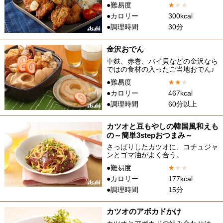
●難易度
★
★
★
●カロリー
300kcal
●調理時間
30分
金沢おでん
車麩、赤巻、バイ貝などの金沢なら
ではの食材の入ったご当地おでん♪
●難易度
★
★
★
●カロリー
467kcal
●調理時間
60分以上
カツオと豆もやしの韓国風和えも
の～簡単3stepおつまみ～
さっぱりしたカツオに、コチュジャ
ンとゴマ油がよく合う。
●難易度
★
★
★
●カロリー
177kcal
●調理時間
15分
カツオのアボカドかけ