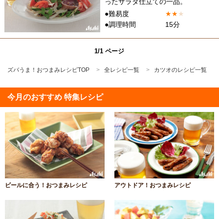
ったサラダ仕立ての一品。
●難易度
★
★
★
●調理時間
15分
1/1 ページ
ズバうま！おつまみレシピTOP
全レシピ一覧
カツオのレシピ一覧
今月のおすすめ 特集レシピ
ビールに合う！おつまみレシピ
アウトドア！おつまみレシピ