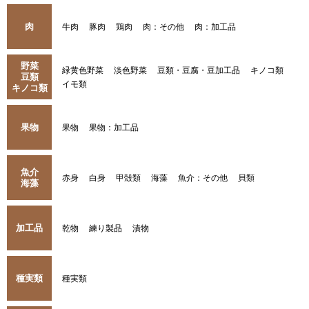
肉
牛肉
豚肉
鶏肉
肉：その他
肉：加工品
野菜
緑黄色野菜
淡色野菜
豆類・豆腐・豆加工品
キノコ類
豆類
イモ類
キノコ類
果物
果物
果物：加工品
魚介
赤身
白身
甲殻類
海藻
魚介：その他
貝類
海藻
加工品
乾物
練り製品
漬物
種実類
種実類