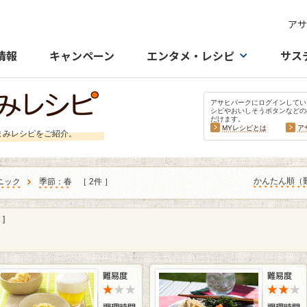
アサ
情報
キャンペーン
エンタメ・レシピ
サス
アサヒパークにログインしてい
シピやおいしそうボタンなどの
だけます。
MYレシピとは
ア
まみレシピをご紹介。
かんたん順（
ニック
季節：春
［ 2件 ］
]