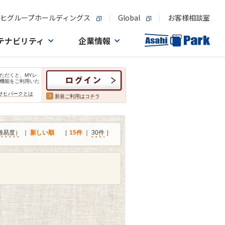
ヒグループホールディングス
Global
お客様相談室
テナビリティ
企業情報
ただくと、MYレ
機能をご利用いた
サヒパークとは
新規ご利用はコチラ
難易度）
｜
新しい順
［
15件
｜
30件
］