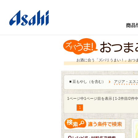
商品
お酒に合う「ズバリうまい！」おつ
■
豆もやし（を含む）
アジア・エス
1ページ中1ページ目を表示 [ 1-2件目/2件中 
1