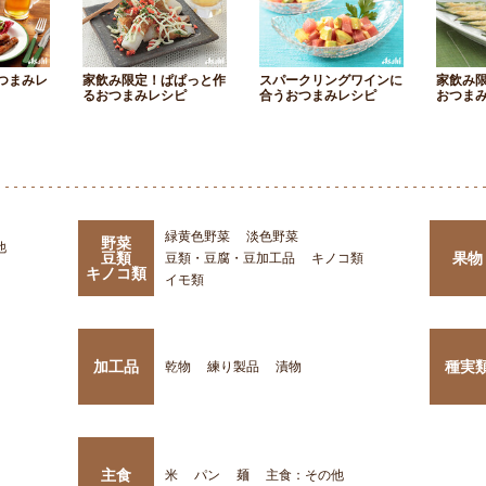
つまみレ
家飲み限定！ぱぱっと作
スパークリングワインに
家飲み
るおつまみレシピ
合うおつまみレシピ
おつま
緑黄色野菜
淡色野菜
野菜
他
豆類
果物
豆類・豆腐・豆加工品
キノコ類
キノコ類
イモ類
加工品
種実
乾物
練り製品
漬物
主食
米
パン
麺
主食：その他