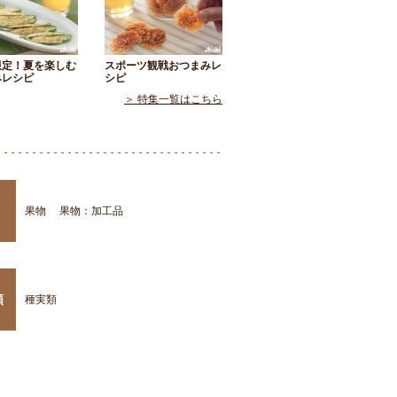
限定！夏を楽しむ
スポーツ観戦おつまみレ
みレシピ
シピ
＞ 特集一覧はこちら
果物
果物：加工品
類
種実類