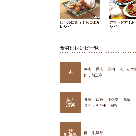
ビールに合う！おつまみ
アウトドア！お
レシピ
シピ
食材別レシピ一覧
牛肉
豚肉
鶏肉
肉：その
肉
肉：加工品
赤身
白身
甲殻類
海藻
魚介
海藻
魚介：その他
貝類
卵
卵
乳製品
乳製品