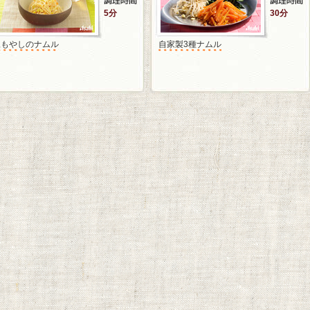
5分
30分
豆もやしのナムル
自家製3種ナムル